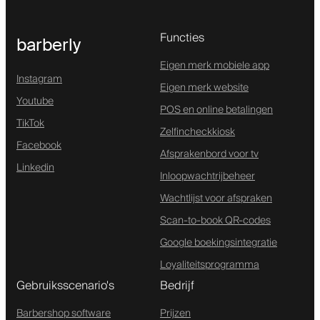
Functies
barberly
Eigen merk mobiele app
Instagram
Eigen merk website
Youtube
POS en online betalingen
TikTok
Zelfincheckkiosk
Facebook
Afsprakenbord voor tv
Linkedin
Inloopwachtrijbeheer
Wachtlijst voor afspraken
Scan-to-book QR-codes
Google boekingsintegratie
Loyaliteitsprogramma
Gebruiksscenario's
Bedrijf
Barbershop software
Prijzen