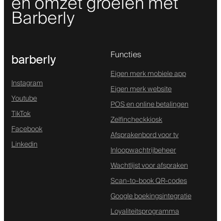
en omzet groeien met
Barberly
Functies
barberly
Eigen merk mobiele app
Instagram
Eigen merk website
Youtube
POS en online betalingen
TikTok
Zelfincheckkiosk
Facebook
Afsprakenbord voor tv
Linkedin
Inloopwachtrijbeheer
Wachtlijst voor afspraken
Scan-to-book QR-codes
Google boekingsintegratie
Loyaliteitsprogramma