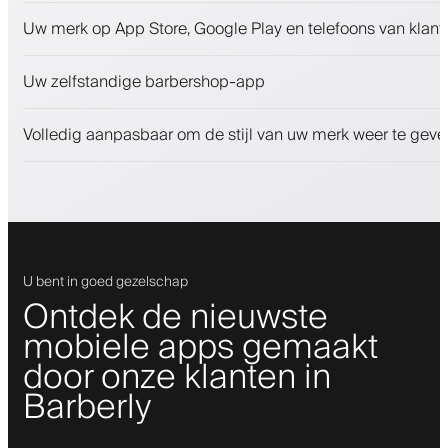
Afspraken en wachtlijst
Uw merk op App Store, Google Play en telefoons van klant
Betalingen, waarborgsom
Verkoop schoonheidsproducten
Uw zelfstandige barbershop-app
Betrek klanten met een loyaliteitsprogramma
Push-, SMS- en e-mailmeldingen
Volledig aanpasbaar om de stijl van uw merk weer te geve
U bent in goed gezelschap
Ontdek de nieuwste
mobiele apps gemaakt
door onze klanten in
Barberly