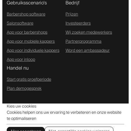
Gebruiksscenario's
Bedrijf
Barbershop software
Prijzen
Salonsoftware
Investeerders
App voor barbershops
Wij zoeken medewerkers
App voor mobiele kappers
Partnerprogramma
App voor individuele kappers
Word een ambassadeur
App voor inloop
Handel nu
Start gratis proefperiode
Plan demogesprek
Kies uw cookies
Cookies helpen ons uw ervaring te verbeteren en onze website
te optimaliseren