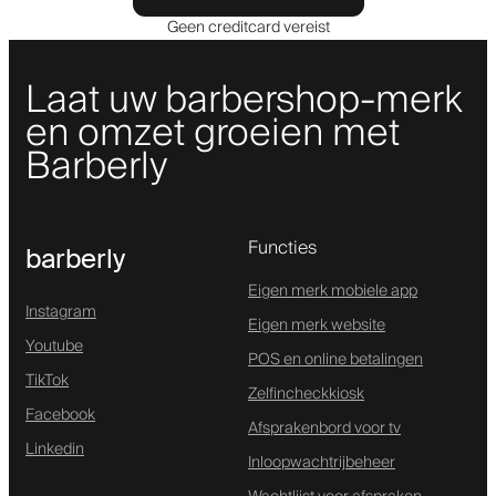
Geen creditcard vereist
Laat uw barbershop-merk
en omzet groeien met
Barberly
Functies
barberly
Eigen merk mobiele app
Instagram
Eigen merk website
Youtube
POS en online betalingen
TikTok
Zelfincheckkiosk
Facebook
Afsprakenbord voor tv
Linkedin
Inloopwachtrijbeheer