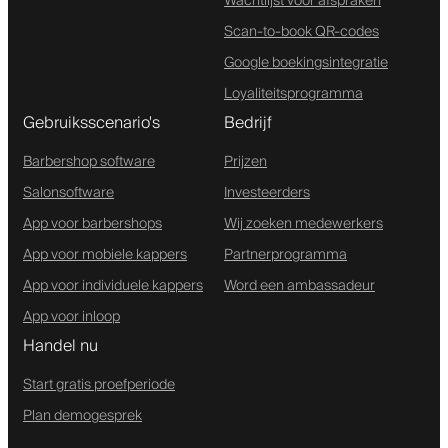
Wachtlijst voor afspraken
Scan-to-book QR-codes
Google boekingsintegratie
Loyaliteitsprogramma
Gebruiksscenario's
Bedrijf
Barbershop software
Prijzen
Salonsoftware
Investeerders
App voor barbershops
Wij zoeken medewerkers
App voor mobiele kappers
Partnerprogramma
App voor individuele kappers
Word een ambassadeur
App voor inloop
Handel nu
Start gratis proefperiode
Plan demogesprek