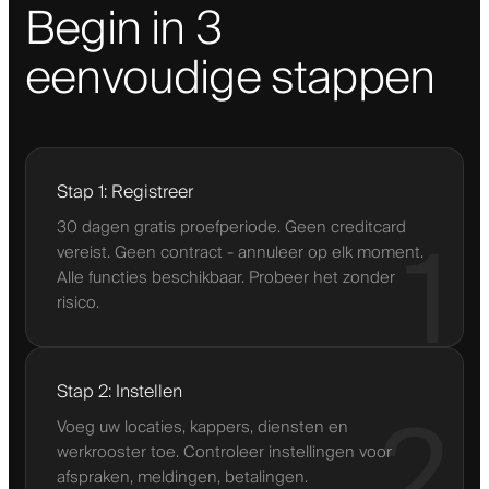
Begin in 3
eenvoudige stappen
Stap 1: Registreer
30 dagen gratis proefperiode. Geen creditcard
1
vereist. Geen contract - annuleer op elk moment.
Alle functies beschikbaar. Probeer het zonder
risico.
Stap 2: Instellen
2
Voeg uw locaties, kappers, diensten en
werkrooster toe. Controleer instellingen voor
afspraken, meldingen, betalingen.