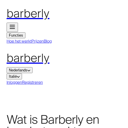
barberly
Functies
Hoe het werkt
Prijzen
Blog
barberly
Nederlands
Italië
Inloggen
Registreren
Wat is Barberly en