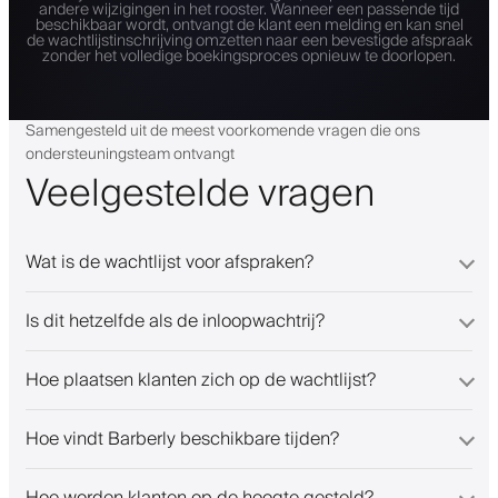
andere wijzigingen in het rooster. Wanneer een passende tijd
beschikbaar wordt, ontvangt de klant een melding en kan snel
de wachtlijstinschrijving omzetten naar een bevestigde afspraak
zonder het volledige boekingsproces opnieuw te doorlopen.
Samengesteld uit de meest voorkomende vragen die ons
ondersteuningsteam ontvangt
Veelgestelde vragen
Wat is de wachtlijst voor afspraken?
Is dit hetzelfde als de inloopwachtrij?
Hoe plaatsen klanten zich op de wachtlijst?
Hoe vindt Barberly beschikbare tijden?