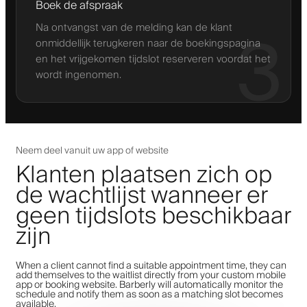
Boek de afspraak
Na ontvangst van de melding kan de klant
3
onmiddellijk terugkeren naar de boekingspagina
en het vrijgekomen tijdslot reserveren voordat het
wordt ingenomen.
Neem deel vanuit uw app of website
Klanten plaatsen zich op
de wachtlijst wanneer er
geen tijdslots beschikbaar
zijn
When a client cannot find a suitable appointment time, they can
add themselves to the waitlist directly from your custom mobile
app or booking website. Barberly will automatically monitor the
schedule and notify them as soon as a matching slot becomes
available.