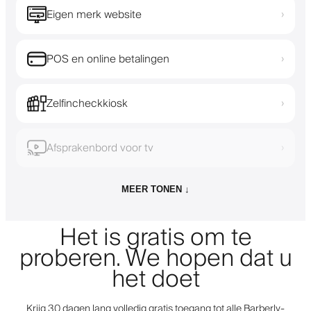
Eigen merk website
›
POS en online betalingen
›
Zelfincheckkiosk
›
Afsprakenbord voor tv
›
MEER TONEN ↓
Het is gratis om te
proberen. We hopen dat u
het doet
Krijg 30 dagen lang volledig gratis toegang tot alle Barberly-