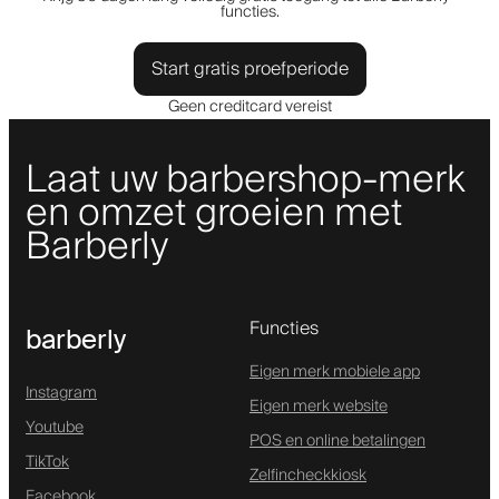
functies.
Start gratis proefperiode
Geen creditcard vereist
Laat uw barbershop-merk
en omzet groeien met
Barberly
Functies
barberly
Eigen merk mobiele app
Instagram
Eigen merk website
Youtube
POS en online betalingen
TikTok
Zelfincheckkiosk
Facebook