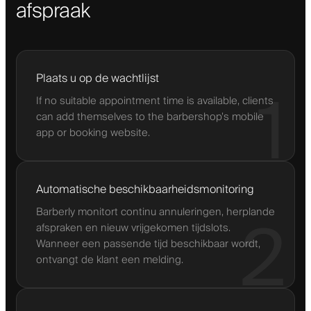
afspraak
Plaats u op de wachtlijst
1
If no suitable appointment time is available, clients
can add themselves to the barbershop’s mobile
app or booking website.
Automatische beschikbaarheidsmonitoring
Barberly monitort continu annuleringen, herplande
2
afspraken en nieuw vrijgekomen tijdslots.
Wanneer een passende tijd beschikbaar wordt,
ontvangt de klant een melding.