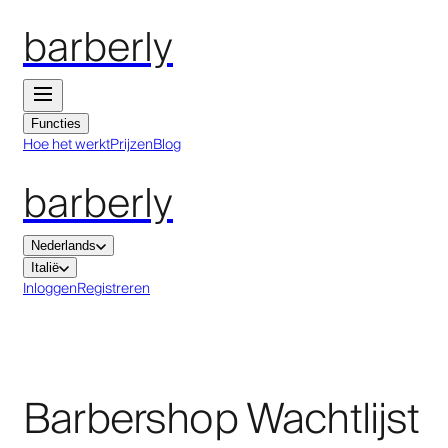
barberly
Functies
Hoe het werkt
Prijzen
Blog
barberly
Nederlands
Italië
Inloggen
Registreren
Barbershop Wachtlijst