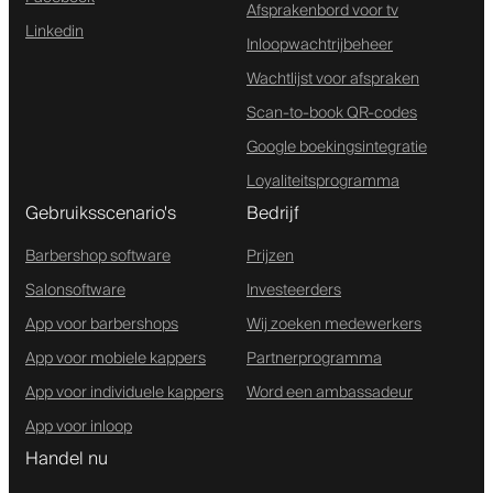
Afsprakenbord voor tv
Linkedin
Inloopwachtrijbeheer
Wachtlijst voor afspraken
Scan-to-book QR-codes
Google boekingsintegratie
Loyaliteitsprogramma
Gebruiksscenario's
Bedrijf
Barbershop software
Prijzen
Salonsoftware
Investeerders
App voor barbershops
Wij zoeken medewerkers
App voor mobiele kappers
Partnerprogramma
App voor individuele kappers
Word een ambassadeur
App voor inloop
Handel nu