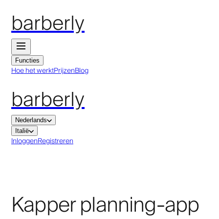
barberly
Functies
Hoe het werkt
Prijzen
Blog
barberly
Nederlands
Italië
Inloggen
Registreren
Kapper planning-app