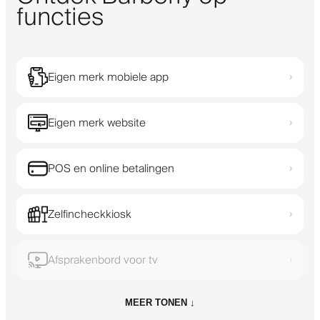
functies
Eigen merk mobiele app
›
Eigen merk website
›
POS en online betalingen
›
Zelfincheckkiosk
›
Afsprakenbord voor tv
›
MEER TONEN ↓