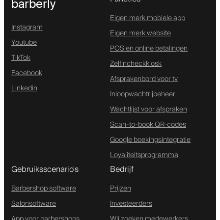
barberly
Eigen merk mobiele app
Instagram
Eigen merk website
Youtube
POS en online betalingen
TikTok
Zelfincheckkiosk
Facebook
Afsprakenbord voor tv
Linkedin
Inloopwachtrijbeheer
Wachtlijst voor afspraken
Scan-to-book QR-codes
Google boekingsintegratie
Loyaliteitsprogramma
Gebruiksscenario's
Bedrijf
Barbershop software
Prijzen
Salonsoftware
Investeerders
App voor barbershops
Wij zoeken medewerkers