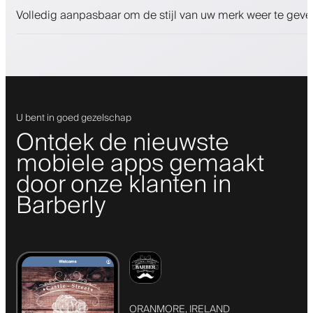
Push-, SMS- en e-mailmeldingen
Volledig aanpasbaar om de stijl van uw merk weer te geve
U bent in goed gezelschap
Ontdek de nieuwste
mobiele apps gemaakt
door onze klanten in
Barberly
ORANMORE, IRELAND