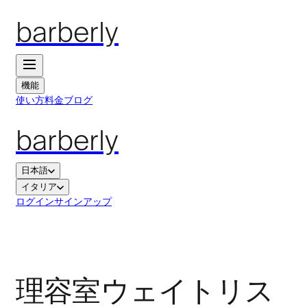
barberly
機能
使い方
料金
ブログ
barberly
日本語
イタリア
ログイン
サインアップ
理容室ウェイトリス