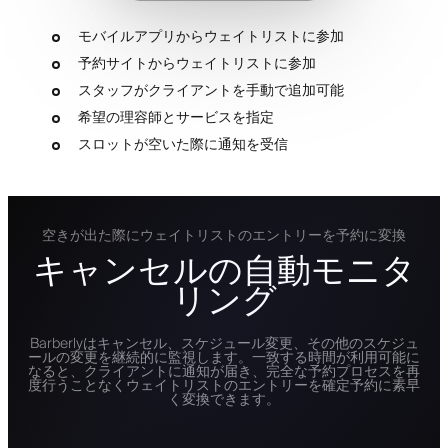
モバイルアプリからウェイトリストに参加
予約サイトからウェイトリストに参加
スタッフがクライアントを手動で追加可能
希望の理容師とサービスを指定
スロットが空いた際に通知を受信
空きが出た際にウェイトリストのエントリーを予約に変換
キャンセルの自動モニタ
リング
Barberlyはキャンセル、スケジュール変更、その他のスケジュ
ールの変更を継続的に監視します。一致する時間が利用可能に
なると、クライアントに通知が届き、完全な予約プロセスを再
度行うことなくウェイトリストのエントリーを確定予約に素早
く変換できます。