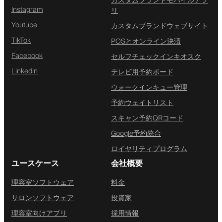
カスタムブランドモバイルアプ
Instagram
リ
Youtube
カスタムブランドウェブサイト
TikTok
POSとオンライン決済
Facebook
セルフチェックインキオスク
Linkedin
テレビ用予約ボード
ウォークインキュー管理
予約ウェイトリスト
スキャン予約QRコード
Google予約統合
ロイヤリティプログラム
ユースケース
会社概要
理容室ソフトウェア
料金
サロンソフトウェア
投資家
理容室向けアプリ
採用情報