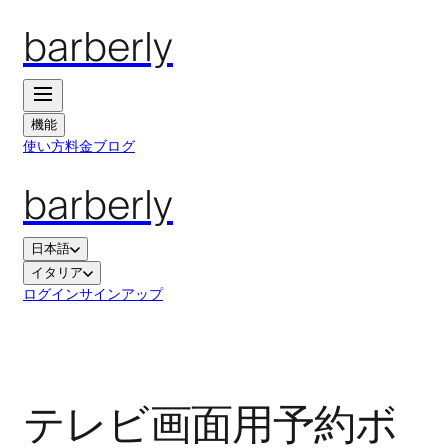
barberly
機能
使い方
料金
ブログ
barberly
日本語
イタリア
ログイン
サインアップ
テレビ画面用予約ボ