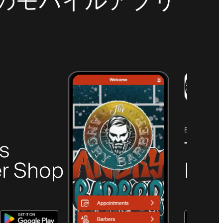
最新のモバイルアプリ
ELGIN, SC
's
The
r Shop
Bar