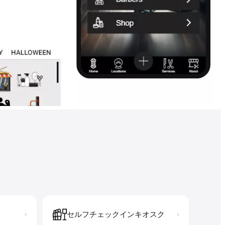
セルフチェックインキオスク
›
›