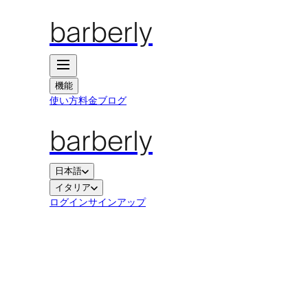
barberly
機能
使い方
料金
ブログ
barberly
日本語
イタリア
ログイン
サインアップ