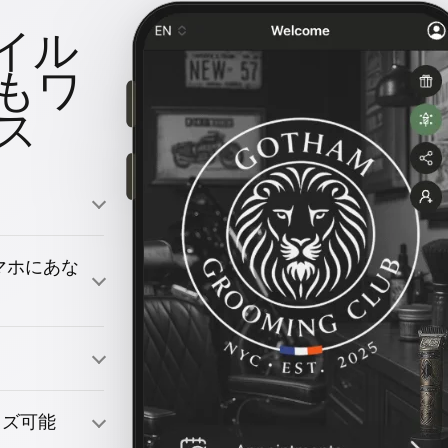
イル
もワ
ス
のスマホにあな
引きつける
イズ可能