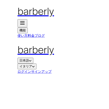
barberly
機能
使い方
料金
ブログ
barberly
日本語
イタリア
ログイン
サインアップ