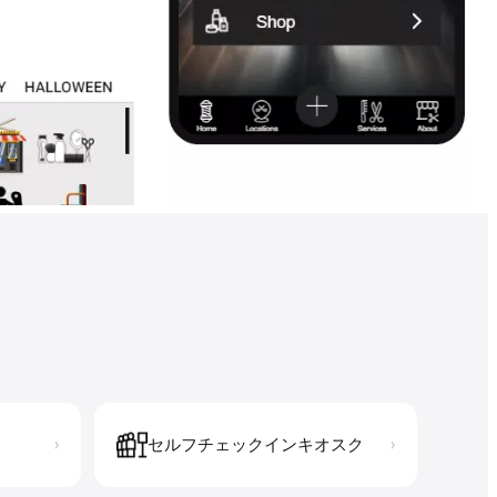
セルフチェックインキオスク
›
›