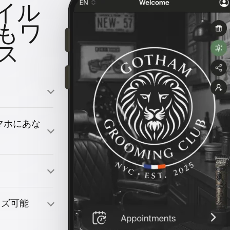
イル
もワ
ス
のスマホにあな
引きつける
イズ可能