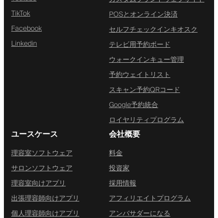
TikTok
POSとオンライン決済
Facebook
セルフチェックインキオスク
Linkedin
テレビ用予約ボード
ウォークインキュー管理
予約ウェイトリスト
スキャン予約QRコード
Google予約統合
ロイヤリティプログラム
ユースケース
会社概要
理容室ソフトウェア
料金
サロンソフトウェア
投資家
理容室向けアプリ
採用情報
出張理容師向けアプリ
アフィリエイトプログラム
個人理容師向けアプリ
アンバサダーになる