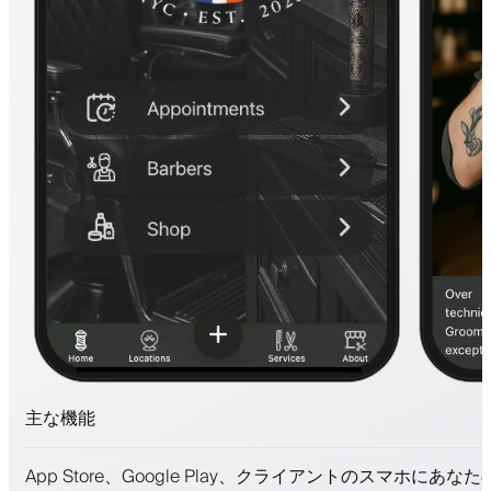
主な機能
予約とウェイトリスト
App Store、Google Play、クライアントのスマホにあな
支払い、保証金