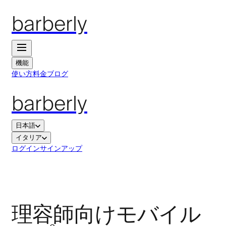
barberly
機能
使い方
料金
ブログ
barberly
日本語
イタリア
ログイン
サインアップ
理容師向けモバイル