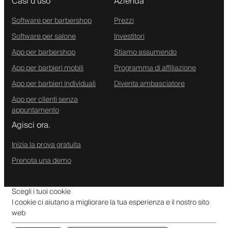
Casi d'uso
Azienda
Software per barbershop
Prezzi
Software per salone
Investitori
App per barbershop
Stiamo assumendo
App per barbieri mobili
Programma di affiliazione
App per barbieri individuali
Diventa ambasciatore
App per clienti senza
appuntamento
Agisci ora.
Inizia la prova gratuita
Prenota una demo
Scegli i tuoi cookie
I cookie ci aiutano a migliorare la tua esperienza e il nostro sito
web