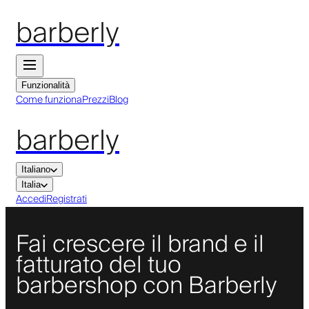
barberly
Funzionalità
Come funziona
Prezzi
Blog
barberly
Italiano
Italia
Accedi
Registrati
Fai crescere il brand e il
fatturato del tuo
barbershop con Barberly