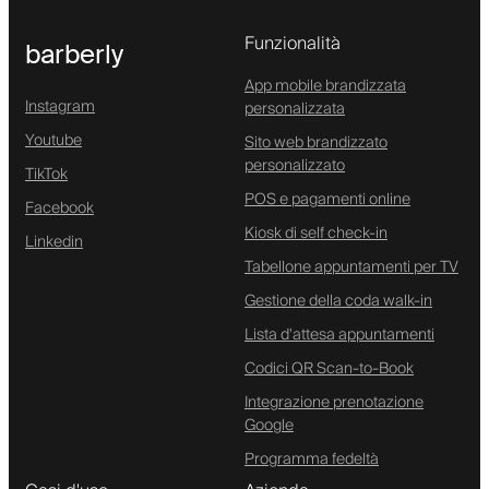
Funzionalità
barberly
App mobile brandizzata
Instagram
personalizzata
Youtube
Sito web brandizzato
personalizzato
TikTok
POS e pagamenti online
Facebook
Kiosk di self check-in
Linkedin
Tabellone appuntamenti per TV
Gestione della coda walk-in
Lista d'attesa appuntamenti
Codici QR Scan-to-Book
Integrazione prenotazione
Google
Programma fedeltà