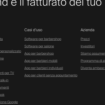
nd e il fatturato del t
Casi d'uso
Azienda
ta
Software per barbershop
Prezzi
Software per salone
Investitori
personalizzato
App per barbershop
Stiamo assume
ine
App per barbieri mobili
Programma di aff
App per barbieri individuali
Diventa ambasc
ti per TV
App per clienti senza appuntamento
alk-in
amenti
ook
zione Google