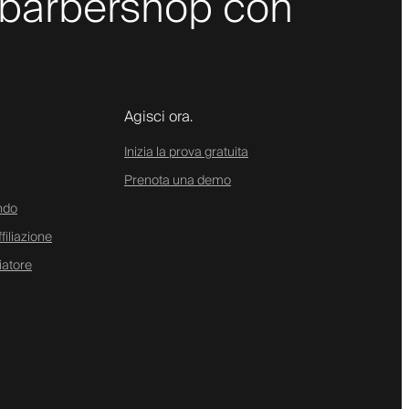
uo barbershop con
Agisci ora.
Inizia la prova gratuita
Prenota una demo
ndo
iliazione
iatore