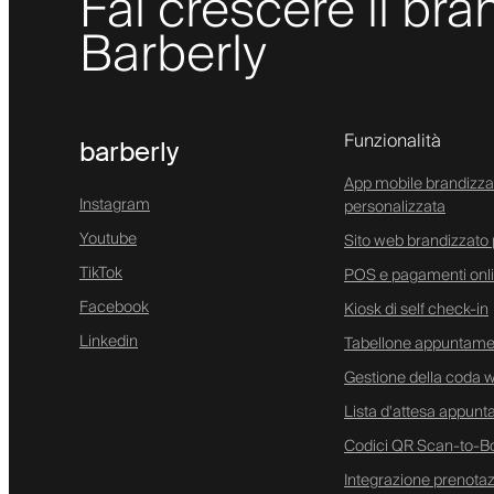
Fai crescere il bra
Barberly
Funzionalità
barberly
App mobile brandizza
Instagram
personalizzata
Youtube
Sito web brandizzato 
TikTok
POS e pagamenti onl
Facebook
Kiosk di self check-in
Linkedin
Tabellone appuntamen
Gestione della coda w
Lista d'attesa appunt
Codici QR Scan-to-B
Integrazione prenota