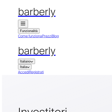
barberly
Funzionalità
Come funziona
Prezzi
Blog
barberly
Italiano
Italia
Accedi
Registrati