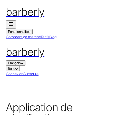
barberly
Fonctionnalités
Comment ça marche
Tarifs
Blog
barberly
Français
Italie
Connexion
S'inscrire
Application de