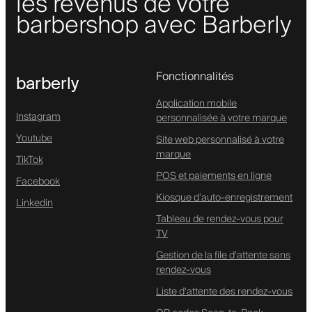
les revenus de votre
barbershop avec Barberly
Fonctionnalités
barberly
Application mobile
Instagram
personnalisée à votre marque
Youtube
Site web personnalisé à votre
marque
TikTok
POS et paiements en ligne
Facebook
Kiosque d'auto-enregistrement
Linkedin
Tableau de rendez-vous pour
TV
Gestion de la file d'attente sans
rendez-vous
Liste d'attente des rendez-vous