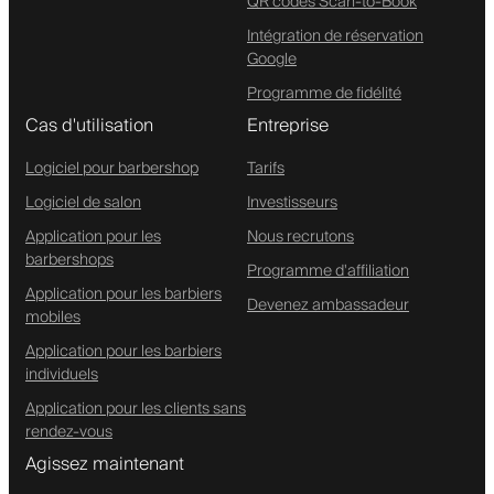
QR codes Scan-to-Book
Intégration de réservation
Google
Programme de fidélité
Cas d'utilisation
Entreprise
Logiciel pour barbershop
Tarifs
Logiciel de salon
Investisseurs
Application pour les
Nous recrutons
barbershops
Programme d'affiliation
Application pour les barbiers
Devenez ambassadeur
mobiles
Application pour les barbiers
individuels
Application pour les clients sans
rendez-vous
Agissez maintenant