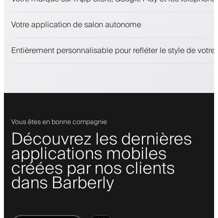
Paiements, caution
Vendez des produits de beauté
Votre application de salon autonome
Fidélisez les clients avec un programme de fidélité
Notifications push, SMS et e-mail
Entièrement personnalisable pour refléter le style de votr
Vous êtes en bonne compagnie
Découvrez les dernières
applications mobiles
créées par nos clients
dans Barberly