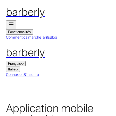
barberly
Fonctionnalités
Comment ça marche
Tarifs
Blog
barberly
Français
Italie
Connexion
S'inscrire
Application mobile