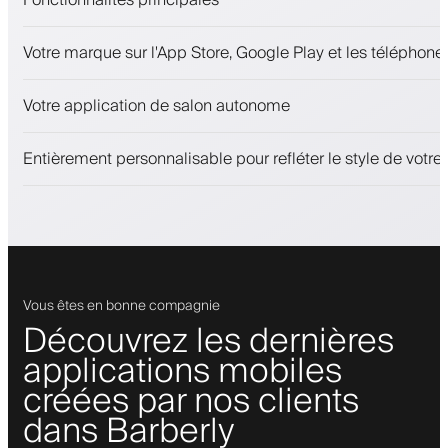
Rendez-vous et liste d'attente
Votre marque sur l'App Store, Google Play et les téléphones
Paiements, caution
Vendez des produits de beauté
Votre application de salon autonome
Fidélisez les clients avec un programme de fidélité
Notifications push, SMS et e-mail
Entièrement personnalisable pour refléter le style de votr
Vous êtes en bonne compagnie
Découvrez les dernières
applications mobiles
créées par nos clients
dans Barberly