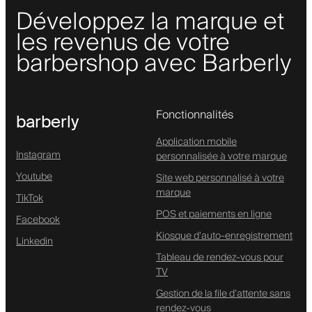
Développez la marque et
les revenus de votre
barbershop avec Barberly
Fonctionnalités
barberly
Application mobile
Instagram
personnalisée à votre marque
Youtube
Site web personnalisé à votre
marque
TikTok
POS et paiements en ligne
Facebook
Kiosque d'auto-enregistrement
Linkedin
Tableau de rendez-vous pour
TV
Gestion de la file d'attente sans
rendez-vous