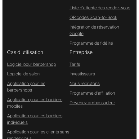
Liste d'attente des rendez-vous
QR codes Scan-to-Book
Intégration de réservation
Google
Programme de fidélité
Cas d'utilisation
Entreprise
Logiciel pour barbershop
Tarifs
Logiciel de salon
Investisseurs
Application pour les
Nous recrutons
barbershops
Programme d'affiliation
Application pour les barbiers
Devenez ambassadeur
mobiles
Application pour les barbiers
individuels
Application pour les clients sans
rendez-vous