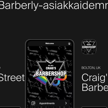
 Barberly-asiakkaidem
D
BOLTON, UK
Street
Craig
Barbe