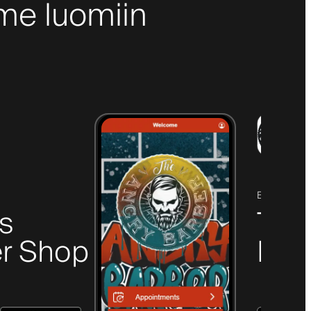
me luomiin
ELGIN, SC
's
The
r Shop
Bar