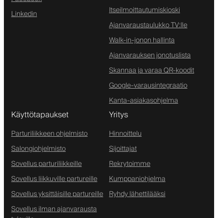
Itseilmoittautumiskioski
Linkedin
Ajanvaraustaulukko TV:lle
Walk-in-jonon hallinta
Ajanvarauksen jonotuslista
Skannaa ja varaa QR-koodit
Google-varausintegraatio
Kanta-asiakasohjelma
Käyttötapaukset
Yritys
Parturiliikkeen ohjelmisto
Hinnoittelu
Salongiohjelmisto
Sijoittajat
Sovellus parturiliikkeille
Rekrytoimme
Sovellus liikkuville partureille
Kumppaniohjelma
Sovellus yksittäisille partureille
Ryhdy lähettilääksi
Sovellus ilman ajanvarausta