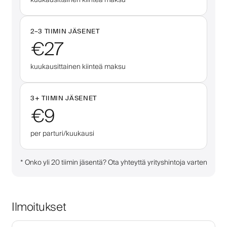
2–
3
TIIMIN JÄSENET
€27
kuukausittainen kiinteä maksu
3
+
TIIMIN JÄSENET
€9
per parturi/kuukausi
*
Onko yli 20 tiimin jäsentä? Ota yhteyttä yrityshintoja varten
Ilmoitukset