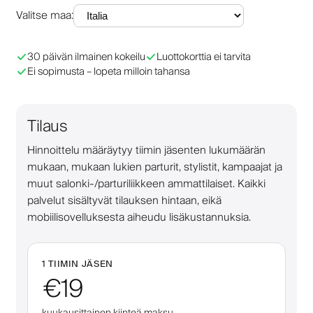
Valitse maa
:
30 päivän ilmainen kokeilu
Luottokorttia ei tarvita
Ei sopimusta – lopeta milloin tahansa
Tilaus
Hinnoittelu määräytyy tiimin jäsenten lukumäärän
mukaan, mukaan lukien parturit, stylistit, kampaajat ja
muut salonki-/parturiliikkeen ammattilaiset. Kaikki
palvelut sisältyvät tilauksen hintaan, eikä
mobiilisovelluksesta aiheudu lisäkustannuksia.
1 TIIMIN JÄSEN
€19
kuukausittainen kiinteä maksu