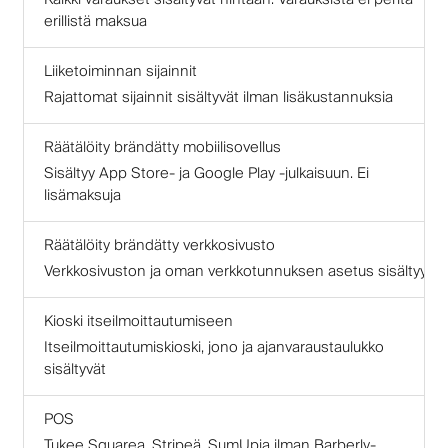
erillistä maksua
Liiketoiminnan sijainnit
Rajattomat sijainnit sisältyvät ilman lisäkustannuksia
Räätälöity brändätty mobiilisovellus
Sisältyy App Store- ja Google Play -julkaisuun. Ei
lisämaksuja
Räätälöity brändätty verkkosivusto
Verkkosivuston ja oman verkkotunnuksen asetus sisältyy
Kioski itseilmoittautumiseen
Itseilmoittautumiskioski, jono ja ajanvaraustaulukko
sisältyvät
POS
Tukee Squarea, Stripeä, SumUpia ilman Barberly-