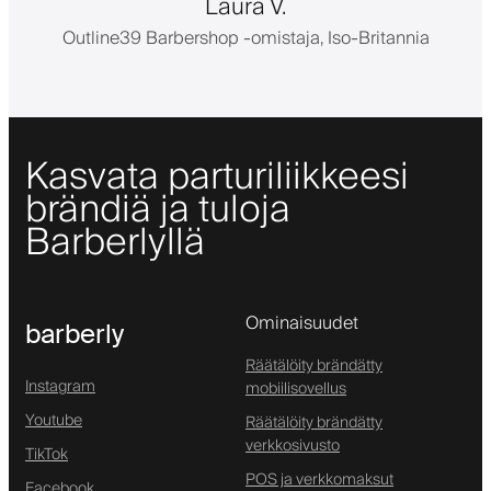
Laura V.
Outline39 Barbershop -omistaja, Iso-Britannia
Kasvata parturiliikkeesi
brändiä ja tuloja
Barberlyllä
Ominaisuudet
barberly
Räätälöity brändätty
Instagram
mobiilisovellus
Youtube
Räätälöity brändätty
verkkosivusto
TikTok
POS ja verkkomaksut
Facebook