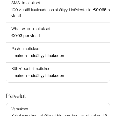
SMS-ilmoitukset
100
viestiä kuukaudessa sisältyy
.
Lisäviesteille
:
€0.065
per
viesti
WhatsApp-ilmoitukset
€0.03
per viesti
Push-ilmoitukset
Ilmainen – sisältyy tilaukseen
Sähköposti-ilmoitukset
Ilmainen – sisältyy tilaukseen
Palvelut
Varaukset
Kaikki varaukset sisältyvät hintaan. Varauksista ei peritä