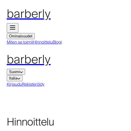
barberly
Ominaisuudet
Miten se toimii
Hinnoittelu
Blogi
barberly
Suomi
Italia
Kirjaudu
Rekisteröidy
Hinnoittelu