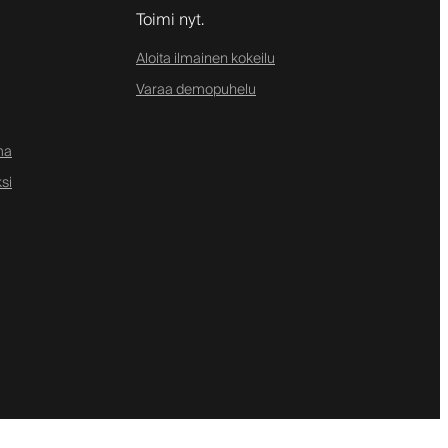
Toimi nyt.
Aloita ilmainen kokeilu
Varaa demopuhelu
ma
si