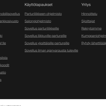
Käyttötapaukset
Yritys
obiilisovellus
Parturiliikkeen ohjelmisto
Hinnoittelu
verkkosivusto
Salongiohjelmisto
Sijoittajat
Sovellus parturiliikkeille
Rekrytoimme
ki
Sovellus liikkuville partureille
Kumppaniohjel
:lle
Sovellus yksittäisille partureille
Ryhdy lähettilääk
Sovellus ilman ajanvarausta tuleville
lista
koodit
atio
a