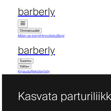
barberly
Ominaisuudet
Miten se toimii
Hinnoittelu
Blogi
barberly
Suomi
Italia
Kirjaudu
Rekisteröidy
Kasvata parturiliik