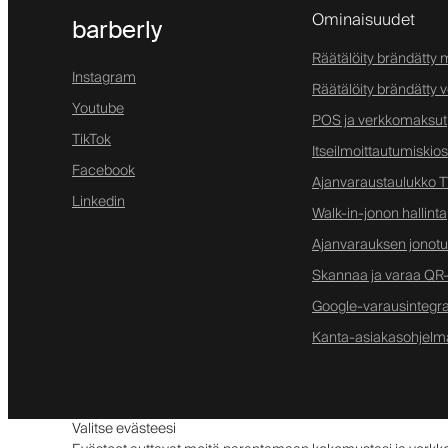
Ominaisuudet
barberly
Räätälöity brändätty m
Instagram
Räätälöity brändätty 
Youtube
POS ja verkkomaksut
TikTok
Itseilmoittautumiskios
Facebook
Ajanvaraustaulukko TV
Linkedin
Walk-in-jonon hallinta
Ajanvarauksen jonotus
Skannaa ja varaa QR-
Google-varausintegra
Kanta-asiakasohjelm
Valitse evästeesi