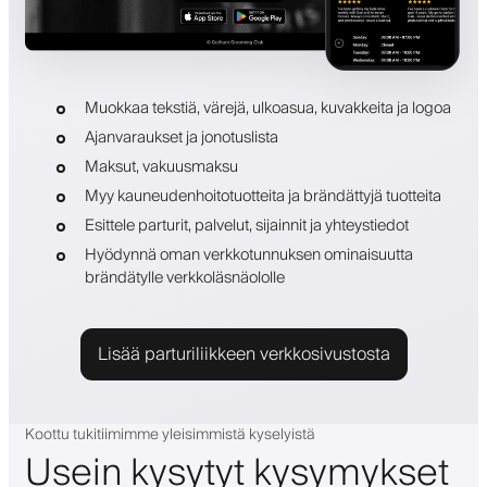
Muokkaa tekstiä, värejä, ulkoasua, kuvakkeita ja logoa
Ajanvaraukset ja jonotuslista
Maksut, vakuusmaksu
Myy kauneudenhoitotuotteita ja brändättyjä tuotteita
Esittele parturit, palvelut, sijainnit ja yhteystiedot
Hyödynnä oman verkkotunnuksen ominaisuutta
brändätylle verkkoläsnäololle
Lisää parturiliikkeen verkkosivustosta
Koottu tukitiimimme yleisimmistä kyselyistä
Usein kysytyt kysymykset