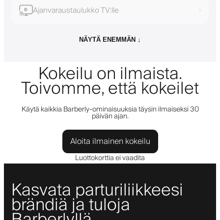
Ajanvaraustaulukko TV:lle
›
NÄYTÄ ENEMMÄN ↓
Kokeilu on ilmaista.
Toivomme, että kokeilet
Käytä kaikkia Barberly-ominaisuuksia täysin ilmaiseksi 30
päivän ajan.
Aloita ilmainen kokeilu
Luottokorttia ei vaadita
Kasvata parturiliikkeesi
brändiä ja tuloja
Barberlyllä