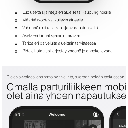
Luo useita sijainteja eri alueille tai kaupunginosille
Määritä työpäivät kullekin alueelle
Vähennä matka-aikaa ajanvarausten välillä
Aseta eri hinnat sijainnin mukaan
Tarjoa eri palveluita alueittain tarvittaessa
Pidä aikataulusi järjestäytyneenä ja ennakoitavana
Ole asiakkaidesi ensimmäinen valinta, suoraan heidän taskussaan
Omalla parturiliikkeen mobii
olet aina yhden napautuks