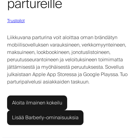
partureille
Trustpilot
Liikkuvana parturina voit aloittaa oman brändätyn
mobiilisovelluksen varauksineen, verkkomyynteineen,
maksuineen, lookbookineen, jonotuslistoineen,
peruutusseurantoineen ja veloituksineen toimimatta
jättämisestä ja myöhäisestä peruutuksesta. Sovellus
julkaistaan Apple App Storessa ja Google Playssa. Tuo
parturipalvelusi asiakkaiden taskuun.
Aloita ilmainen kokeilu
Lisää Barberly-ominaisuuksia