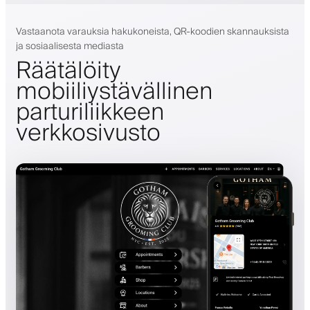
Vastaanota varauksia hakukoneista, QR-koodien skannauksista
ja sosiaalisesta mediasta
Räätälöity
mobiiliystävällinen
parturiliikkeen
verkkosivusto