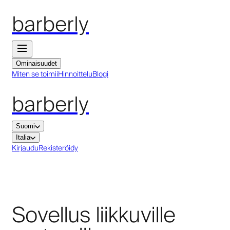
barberly
Ominaisuudet
Miten se toimii
Hinnoittelu
Blogi
barberly
Suomi
Italia
Kirjaudu
Rekisteröidy
Sovellus liikkuville