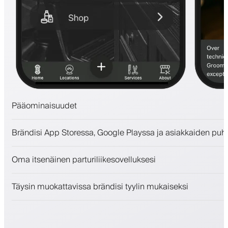
Pääominaisuudet
Ajanvaraukset ja jonotuslista
Brändisi App Storessa, Google Playssa ja asiakkaiden puh
Maksut, vakuusmaksu
Myy kauneudenhoitotuotteita
Oma itsenäinen parturiliikesovelluksesi
Sitouta asiakkaita kanta-asiakasohjelmalla
Push-, SMS- ja sähköposti-ilmoitukset
Täysin muokattavissa brändisi tyylin mukaiseksi