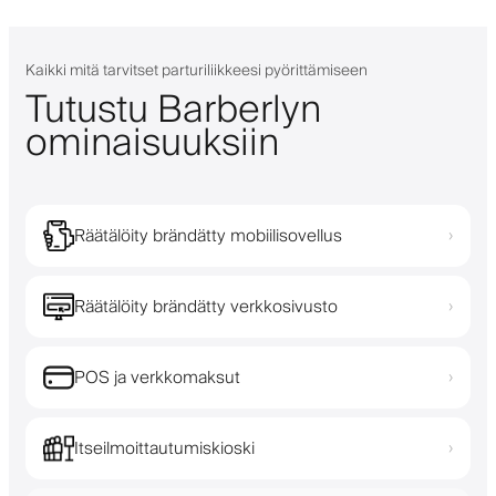
Kaikki mitä tarvitset parturiliikkeesi pyörittämiseen
Tutustu Barberlyn
ominaisuuksiin
Räätälöity brändätty mobiilisovellus
›
Räätälöity brändätty verkkosivusto
›
POS ja verkkomaksut
›
Itseilmoittautumiskioski
›