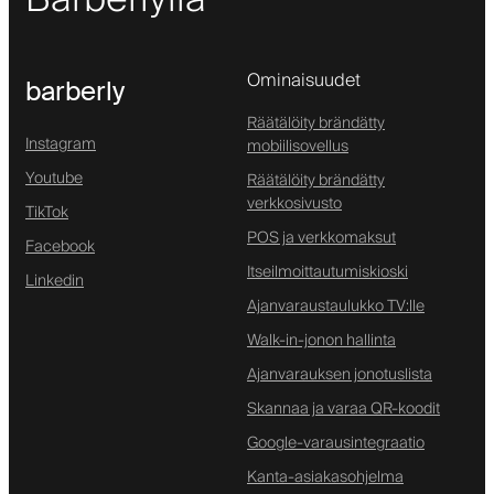
Ominaisuudet
barberly
Räätälöity brändätty
Instagram
mobiilisovellus
Youtube
Räätälöity brändätty
verkkosivusto
TikTok
POS ja verkkomaksut
Facebook
Itseilmoittautumiskioski
Linkedin
Ajanvaraustaulukko TV:lle
Walk-in-jonon hallinta
Ajanvarauksen jonotuslista
Skannaa ja varaa QR-koodit
Google-varausintegraatio
Kanta-asiakasohjelma