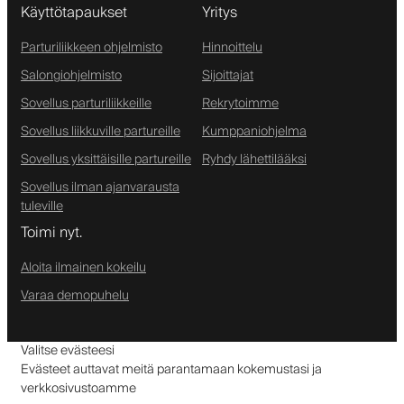
Käyttötapaukset
Yritys
Parturiliikkeen ohjelmisto
Hinnoittelu
Salongiohjelmisto
Sijoittajat
Sovellus parturiliikkeille
Rekrytoimme
Sovellus liikkuville partureille
Kumppaniohjelma
Sovellus yksittäisille partureille
Ryhdy lähettilääksi
Sovellus ilman ajanvarausta
tuleville
Toimi nyt.
Aloita ilmainen kokeilu
Varaa demopuhelu
Valitse evästeesi
Evästeet auttavat meitä parantamaan kokemustasi ja
verkkosivustoamme