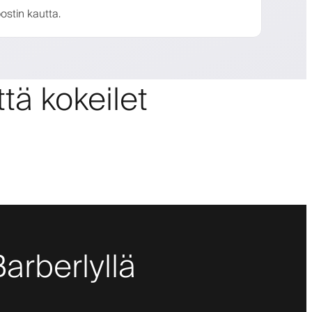
ostin kautta.
tä kokeilet
Barberlyllä