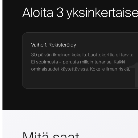
Aloita 3 yksinkertaise
Vaihe 1: Rekisteröidy
30 päivän ilmainen kokeilu. Luottokorttia ei tarvita.
Ei sopimusta – peruuta milloin tahansa. Kaikki
ominaisuudet käytettävissä. Kokeile ilman riskiä.
Mitä saat