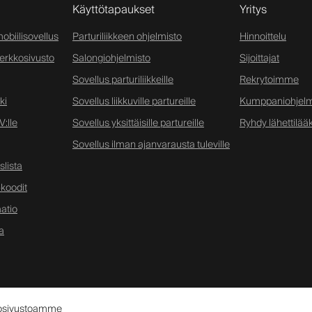
Käyttötapaukset
Yritys
obiilisovellus
Parturiliikkeen ohjelmisto
Hinnoittelu
verkkosivusto
Salongiohjelmisto
Sijoittajat
Sovellus parturiliikkeille
Rekrytoimme
ki
Sovellus liikkuville partureille
Kumppaniohjel
:lle
Sovellus yksittäisille partureille
Ryhdy lähettilääk
Sovellus ilman ajanvarausta tuleville
lista
koodit
atio
a
kkosivustoamme