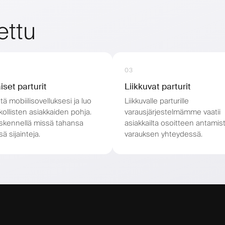
ettu
03
iset parturit
Liikkuvat parturit
ä mobiilisovelluksesi ja luo
Liikkuvalle parturille
ollisten asiakkaiden pohja.
varausjärjestelmämme vaatii
öskennellä missä tahansa
asiakkailta osoitteen antamis
ä sijainteja.
varauksen yhteydessä.