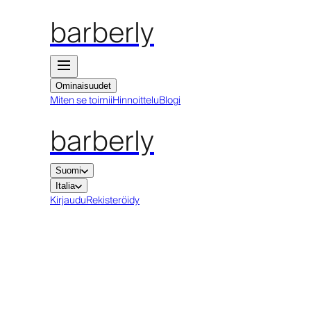
barberly
Ominaisuudet
Miten se toimii
Hinnoittelu
Blogi
barberly
Suomi
Italia
Kirjaudu
Rekisteröidy