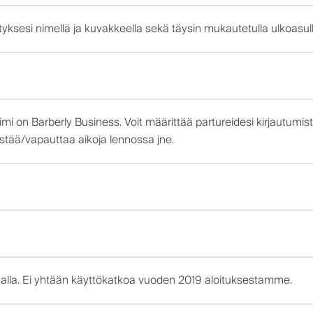
ksesi nimellä ja kuvakkeella sekä täysin mukautetulla ulkoasulla.
n nimi on Barberly Business. Voit määrittää partureidesi kirjautu
estää/vapauttaa aikoja lennossa jne.
alla. Ei yhtään käyttökatkoa vuoden 2019 aloituksestamme.