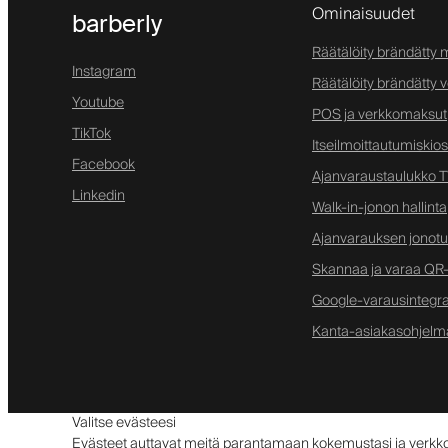
Ominaisuudet
barberly
Räätälöity brändätty m
Instagram
Räätälöity brändätty 
Youtube
POS ja verkkomaksut
TikTok
Itseilmoittautumiskios
Facebook
Ajanvaraustaulukko TV
Linkedin
Walk-in-jonon hallinta
Ajanvarauksen jonotus
Skannaa ja varaa QR-
Google-varausintegra
Kanta-asiakasohjelm
Valitse evästeesi
Evästeet auttavat meitä parantamaan kokemustasi ja ver