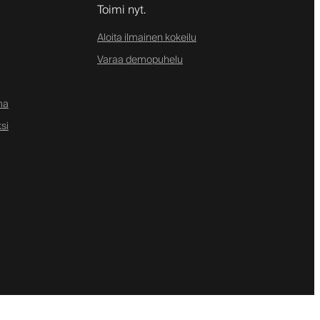
Toimi nyt.
Aloita ilmainen kokeilu
Varaa demopuhelu
ma
si