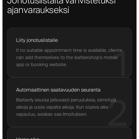
Jonotuslistalta vahvistetuksi
ajanvaraukseksi
Liity jonotuslistalle
1
If no suitable appointment time is available, clients
can add themselves to the barbershop’s mobile
app or booking website.
Automaattinen saatavuuden seuranta
2
Barberly seuraa jatkuvasti peruutuksia, siirrettyjä
aikoja ja uusia vapaita aikoja. Kun sopiva aika
vapautuu, asiakas saa ilmoituksen.