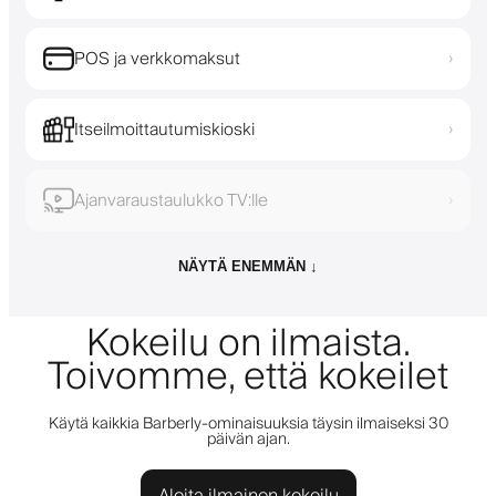
POS ja verkkomaksut
›
Itseilmoittautumiskioski
›
Ajanvaraustaulukko TV:lle
›
NÄYTÄ ENEMMÄN ↓
Kokeilu on ilmaista.
Toivomme, että kokeilet
Käytä kaikkia Barberly-ominaisuuksia täysin ilmaiseksi 30
päivän ajan.