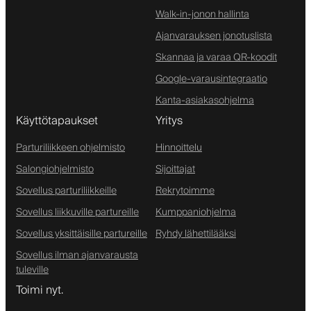
Walk-in-jonon hallinta
Ajanvarauksen jonotuslista
Skannaa ja varaa QR-koodit
Google-varausintegraatio
Kanta-asiakasohjelma
Käyttötapaukset
Yritys
Parturiliikkeen ohjelmisto
Hinnoittelu
Salongiohjelmisto
Sijoittajat
Sovellus parturiliikkeille
Rekrytoimme
Sovellus liikkuville partureille
Kumppaniohjelma
Sovellus yksittäisille partureille
Ryhdy lähettilääksi
Sovellus ilman ajanvarausta
tuleville
Toimi nyt.