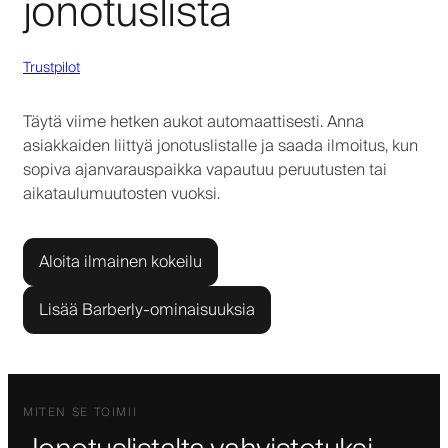
jonotuslista
Trustpilot
Täytä viime hetken aukot automaattisesti. Anna
asiakkaiden liittyä jonotuslistalle ja saada ilmoitus, kun
sopiva ajanvarauspaikka vapautuu peruutusten tai
aikataulumuutosten vuoksi.
Aloita ilmainen kokeilu
Lisää Barberly-ominaisuuksia
MITEN SE TOIMII