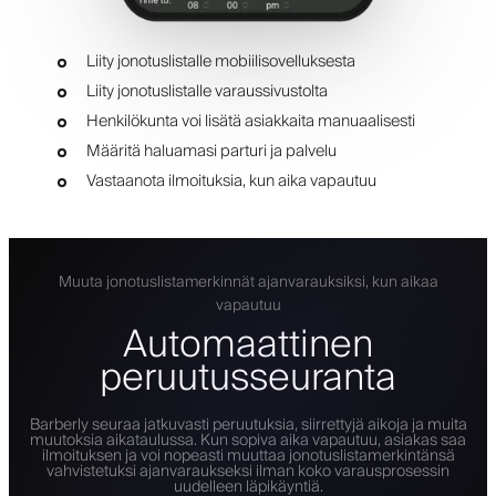
Liity jonotuslistalle mobiilisovelluksesta
Liity jonotuslistalle varaussivustolta
Henkilökunta voi lisätä asiakkaita manuaalisesti
Määritä haluamasi parturi ja palvelu
Vastaanota ilmoituksia, kun aika vapautuu
Muuta jonotuslistamerkinnät ajanvarauksiksi, kun aikaa
vapautuu
Automaattinen
peruutusseuranta
Barberly seuraa jatkuvasti peruutuksia, siirrettyjä aikoja ja muita
muutoksia aikataulussa. Kun sopiva aika vapautuu, asiakas saa
ilmoituksen ja voi nopeasti muuttaa jonotuslistamerkintänsä
vahvistetuksi ajanvaraukseksi ilman koko varausprosessin
uudelleen läpikäyntiä.