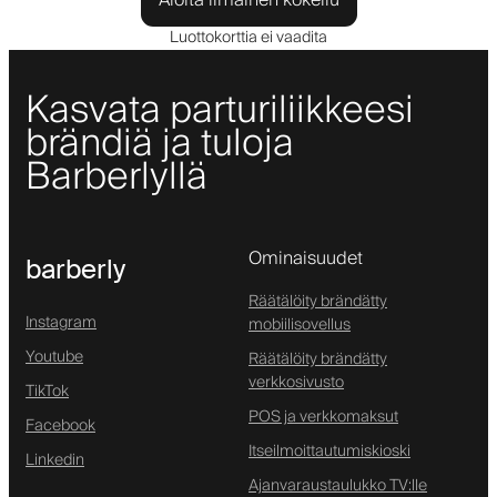
Aloita ilmainen kokeilu
Luottokorttia ei vaadita
Kasvata parturiliikkeesi
brändiä ja tuloja
Barberlyllä
Ominaisuudet
barberly
Räätälöity brändätty
Instagram
mobiilisovellus
Youtube
Räätälöity brändätty
verkkosivusto
TikTok
POS ja verkkomaksut
Facebook
Itseilmoittautumiskioski
Linkedin
Ajanvaraustaulukko TV:lle