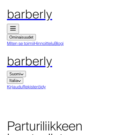
barberly
Ominaisuudet
Miten se toimii
Hinnoittelu
Blogi
barberly
Suomi
Italia
Kirjaudu
Rekisteröidy
Parturiliikkeen