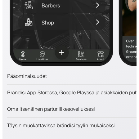
Pääominaisuudet
Ajanvaraukset ja jonotuslista
Brändisi App Storessa, Google Playssa ja asiakkaiden puh
Maksut, vakuusmaksu
Myy kauneudenhoitotuotteita
Oma itsenäinen parturiliikesovelluksesi
Sitouta asiakkaita kanta-asiakasohjelmalla
Push-, SMS- ja sähköposti-ilmoitukset
Täysin muokattavissa brändisi tyylin mukaiseksi