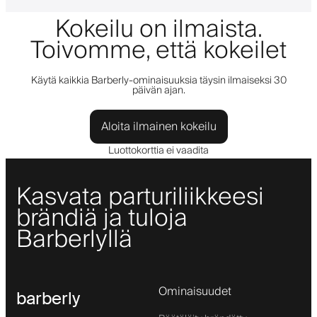
Kokeilu on ilmaista.
Toivomme, että kokeilet
Käytä kaikkia Barberly-ominaisuuksia täysin ilmaiseksi 30
päivän ajan.
Aloita ilmainen kokeilu
Luottokorttia ei vaadita
Kasvata parturiliikkeesi
brändiä ja tuloja
Barberlyllä
Ominaisuudet
barberly