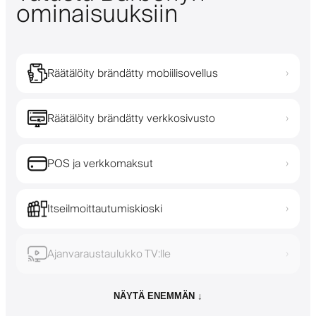
ominaisuuksiin
Räätälöity brändätty mobiilisovellus
›
Räätälöity brändätty verkkosivusto
›
POS ja verkkomaksut
›
Itseilmoittautumiskioski
›
Ajanvaraustaulukko TV:lle
›
NÄYTÄ ENEMMÄN ↓