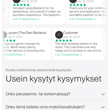
Mar 18, 2025
Jan 10, 2025
I've been using Barberly for my
Thank you for your continued
barbershop, and overall it's been an
service and dedication. You have 
excellent experience. The platform
wonderful platform to do business
is easy to use, reliable, and has
with good spirit. Thank you from
Lue Trustpilotissa →
Lue Trustpilotissa →
streamlined my booking process.
CTG Barbershop.
Anytime I've had questions, they've
been quick to respond and very
helpful.
Lauren (The Den Barbers)
Customer
L(
C
Feb 17, 2024
Sep 16, 2024
The app is a game changer for
The best booking system in the
barbers. Worth every penny.
world. The customers are very
Customer service is amazing and
happy as it's so easy to use and at a
helps with everything or whatever
great price. Plus, you get your own
Lue Trustpilotissa →
Lue Trustpilotissa →
they need. Definitely recommend.
personalised app, which is good for
both Android and iOS. Love Barberly
and their staff. Great bunch of
people offering a great booking
Koottu tukitiimimme yleisimmistä kyselyistä
system.
Usein kysytyt kysymykset
Onko perustamis- tai kertamaksuja?
Onko tämä todella oma mobiilisovellukseni?