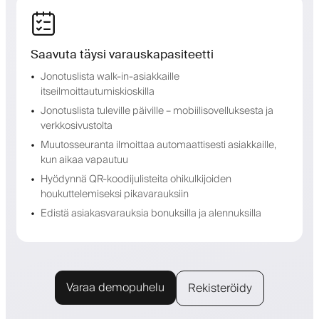
Saavuta täysi varauskapasiteetti
Jonotuslista walk-in-asiakkaille
itseilmoittautumiskioskilla
Jonotuslista tuleville päiville – mobiilisovelluksesta ja
verkkosivustolta
Muutosseuranta ilmoittaa automaattisesti asiakkaille,
kun aikaa vapautuu
Hyödynnä QR-koodijulisteita ohikulkijoiden
houkuttelemiseksi pikavarauksiin
Edistä asiakasvarauksia bonuksilla ja alennuksilla
Varaa demopuhelu
Rekisteröidy