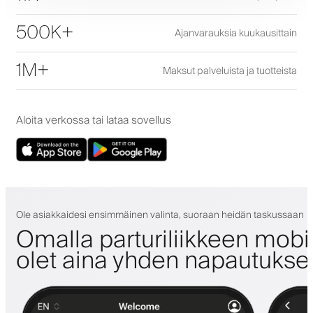
500K+
Ajanvarauksia kuukausittain
1M+
Maksut palveluista ja tuotteista
Aloita verkossa tai lataa sovellus
Ole asiakkaidesi ensimmäinen valinta, suoraan heidän taskussaan
Omalla parturiliikkeen mobii
olet aina yhden napautuks