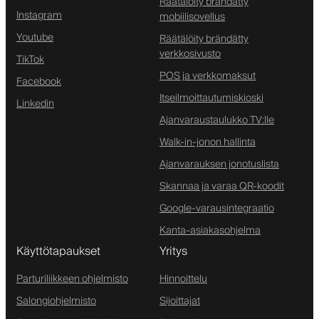
Räätälöity brändätty
Instagram
mobiilisovellus
Youtube
Räätälöity brändätty
verkkosivusto
TikTok
POS ja verkkomaksut
Facebook
Itseilmoittautumiskioski
Linkedin
Ajanvaraustaulukko TV:lle
Walk-in-jonon hallinta
Ajanvarauksen jonotuslista
Skannaa ja varaa QR-koodit
Google-varausintegraatio
Kanta-asiakasohjelma
Käyttötapaukset
Yritys
Parturiliikkeen ohjelmisto
Hinnoittelu
Salongiohjelmisto
Sijoittajat