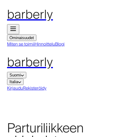
barberly
Ominaisuudet
Miten se toimii
Hinnoittelu
Blogi
barberly
Suomi
Italia
Kirjaudu
Rekisteröidy
Parturiliikkeen