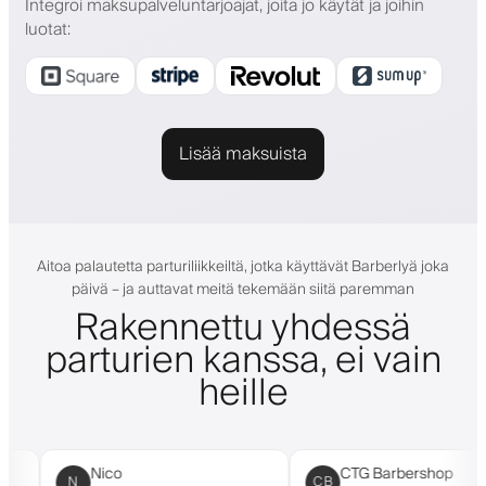
Integroi maksupalveluntarjoajat, joita jo käytät ja joihin
luotat
:
Lisää maksuista
Aitoa palautetta parturiliikkeiltä, jotka käyttävät Barberlyä joka
päivä – ja auttavat meitä tekemään siitä paremman
Rakennettu yhdessä
parturien kanssa, ei vain
heille
Nico
CTG Barbershop
N
CB