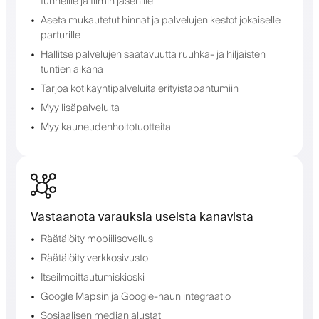
tunneille ja tiimin jäsenille
Aseta mukautetut hinnat ja palvelujen kestot jokaiselle
parturille
Hallitse palvelujen saatavuutta ruuhka- ja hiljaisten
tuntien aikana
Tarjoa kotikäyntipalveluita erityistapahtumiin
Myy lisäpalveluita
Myy kauneudenhoitotuotteita
Vastaanota varauksia useista kanavista
Räätälöity mobiilisovellus
Räätälöity verkkosivusto
Itseilmoittautumiskioski
Google Mapsin ja Google-haun integraatio
Sosiaalisen median alustat