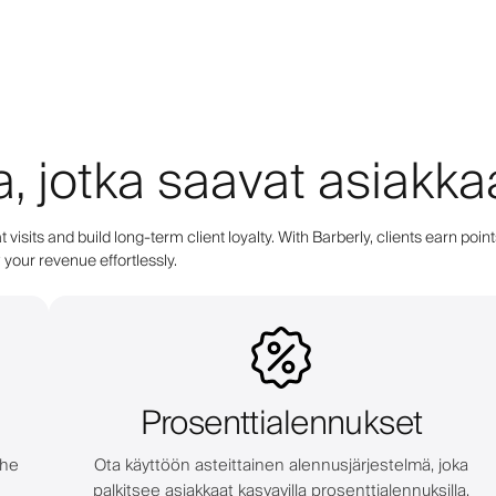
a, jotka saavat asiakk
 visits and build long-term client loyalty. With Barberly, clients earn 
your revenue effortlessly.
Prosenttialennukset
 he
Ota käyttöön asteittainen alennusjärjestelmä, joka
palkitsee asiakkaat kasvavilla prosenttialennuksilla.