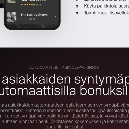
Käytä palkintoja suo
Toimii mobiilisovelluk
AUTOMAATTISET ASIAKASPALKINNOT
i asiakkaiden syntymäp
utomaattisilla bonuksil
staa asiakkaiden automaattisen palkitsemisen syntymäpäivänä
osenttialen, kiinteän summan alennuksella tai jopa ilmaisella 
n, kun syntymäpäivän palkinto on käytettävissä, ja voivat käyt
lä, auttaen luomaan henkilökohtaisen kokemuksen ja kannusta
parturiliikkeessäsi.