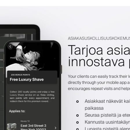
ASIAKASUSKOLLISUUSKOKEMU
Tarjoa asia
innostava
Your clients can easily track thei
directly through your mobile app a
encourages repeat visits and help
Asiakkaat näkevät kai
paikassa
Seuraa pisteitä ja et
Kannusta uusintakäynte
Lunasta pisteitä alenn