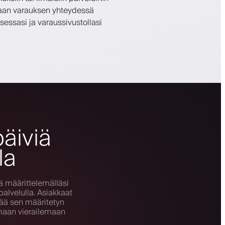
raan varauksen yhteydessä
sessasi ja varaussivustollasi
äiviä
la
 määrittelemälläsi
palvelulla. Asiakkaat
tää sen määritetyn
maan vierailemaan