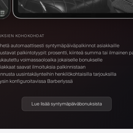
UKSIEN KOHOKOHDAT
hetä automaattisesti syntymäpäiväpalkinnot asiakkaille
ustavat palkintotyypit: prosentti, kiinteä summa tai ilmainen p
kautettu voimassaoloaika jokaiselle bonukselle
iakkaat saavat ilmoituksia palkinnistaan
nnusta uusintakäynteihin henkilökohtaisilla tarjouksilla
ysin konfiguroitavissa Barberlyssä
Lue lisää syntymäpäiväbonuksista