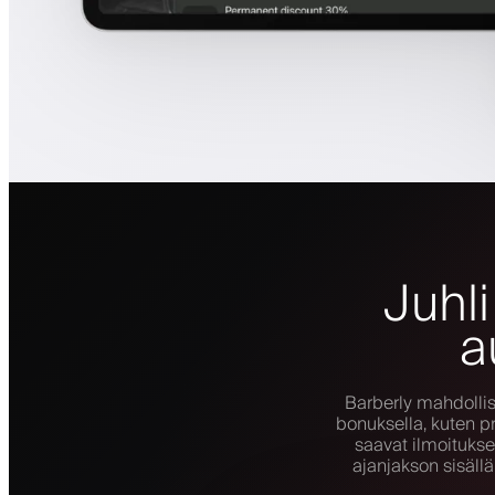
Juhl
a
Barberly mahdolli
bonuksella, kuten pr
saavat ilmoitukse
ajanjakson sisäl