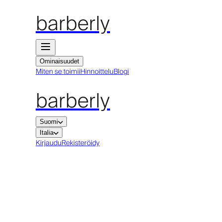
barberly
Ominaisuudet
Miten se toimii
Hinnoittelu
Blogi
barberly
Suomi
Italia
Kirjaudu
Rekisteröidy