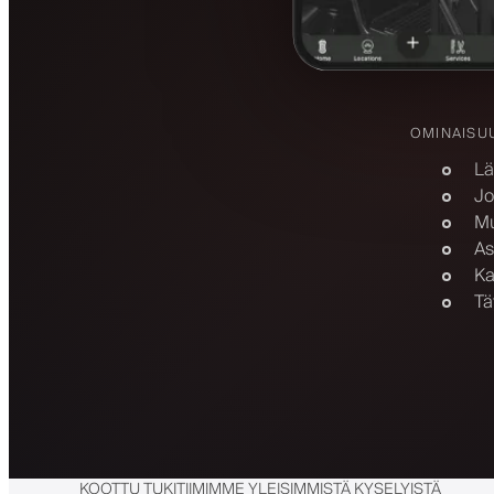
OMINAISU
Lä
Jo
Mu
As
Ka
Tä
KOOTTU TUKITIIMIMME YLEISIMMISTÄ KYSELYISTÄ