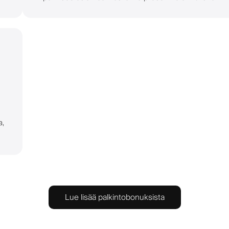
a,
Lue lisää palkintobonuksista