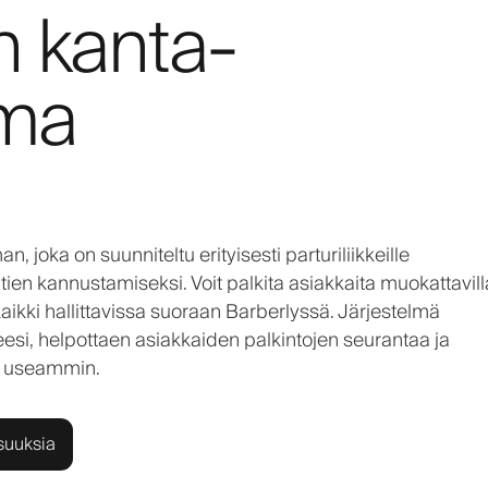
en kanta-
lma
 joka on suunniteltu erityisesti parturiliikkeille
en kannustamiseksi. Voit palkita asiakkaita muokattavill
– kaikki hallittavissa suoraan Barberlyssä. Järjestelmä
eesi, helpottaen asiakkaiden palkintojen seurantaa ja
si useammin.
suuksia