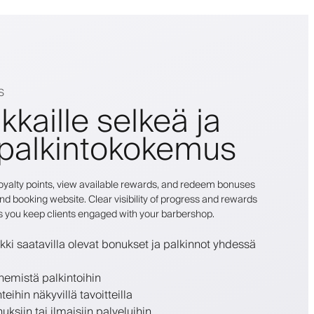
S
kkaille selkeä ja
 palkintokokemus
r loyalty points, view available rewards, and redeem bonuses
nd booking website. Clear visibility of progress and rewards
s you keep clients engaged with your barbershop.
kki saatavilla olevat bonukset ja palkinnot yhdessä
enemistä palkintoihin
ihin näkyvillä tavoitteilla
uksiin tai ilmaisiin palveluihin