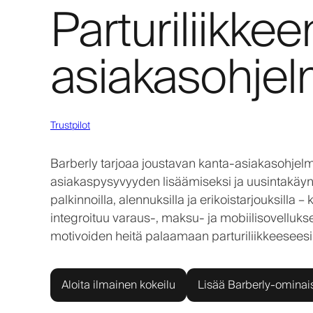
Parturiliikke
asiakasohje
Trustpilot
Barberly tarjoaa joustavan kanta-asiakasohjelman,
asiakaspysyvyyden lisäämiseksi ja uusintakäynti
palkinnoilla, alennuksilla ja erikoistarjouksilla 
integroituu varaus-, maksu- ja mobiilisovelluks
motivoiden heitä palaamaan parturiliikkeesee
Aloita ilmainen kokeilu
Lisää Barberly-ominai