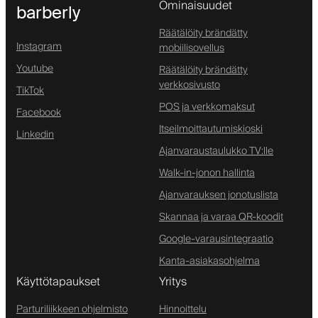
Ominaisuudet
barberly
Räätälöity brändätty
Instagram
mobiilisovellus
Youtube
Räätälöity brändätty
verkkosivusto
TikTok
POS ja verkkomaksut
Facebook
Itseilmoittautumiskioski
Linkedin
Ajanvaraustaulukko TV:lle
Walk-in-jonon hallinta
Ajanvarauksen jonotuslista
Skannaa ja varaa QR-koodit
Google-varausintegraatio
Kanta-asiakasohjelma
Käyttötapaukset
Yritys
Parturiliikkeen ohjelmisto
Hinnoittelu