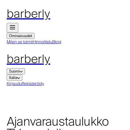
barberly
Ominaisuudet
Miten se toimii
Hinnoittelu
Blogi
barberly
Suomi
Italia
Kirjaudu
Rekisteröidy
Ajanvaraustaulukko