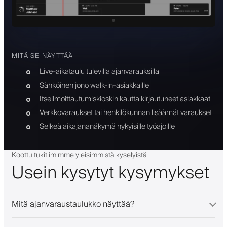
MITÄ SE NÄYTTÄÄ
Live-aikataulu tulevilla ajanvarauksilla
Sähköinen jono walk-in-asiakkaille
Itseilmoittautumiskioskin kautta kirjautuneet asiakkaat
Verkkovaraukset tai henkilökunnan lisäämät varaukset
Selkeä aikajananäkymä nykyisille työajoille
Koottu tukitiimimme yleisimmistä kyselyistä
Usein kysytyt kysymykset
Mitä ajanvaraustaulukko näyttää?