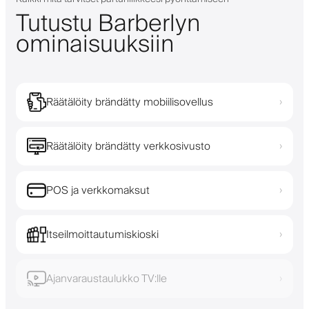
Tutustu Barberlyn
ominaisuuksiin
Räätälöity brändätty mobiilisovellus
›
Räätälöity brändätty verkkosivusto
›
POS ja verkkomaksut
›
Itseilmoittautumiskioski
›
Ajanvaraustaulukko TV:lle
›