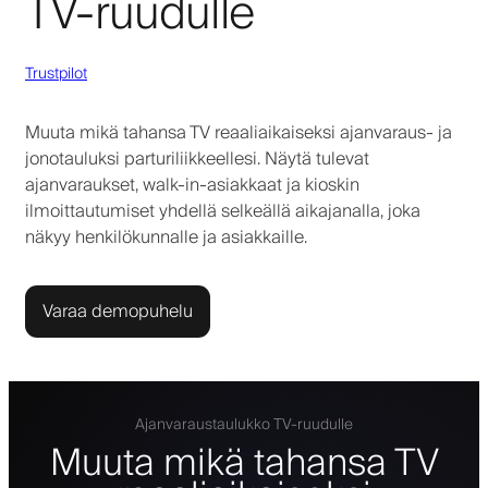
TV-ruudulle
Trustpilot
Muuta mikä tahansa TV reaaliaikaiseksi ajanvaraus- ja
jonotauluksi parturiliikkeellesi. Näytä tulevat
ajanvaraukset, walk-in-asiakkaat ja kioskin
ilmoittautumiset yhdellä selkeällä aikajanalla, joka
näkyy henkilökunnalle ja asiakkaille.
Varaa demopuhelu
Ajanvaraustaulukko TV-ruudulle
Muuta mikä tahansa TV