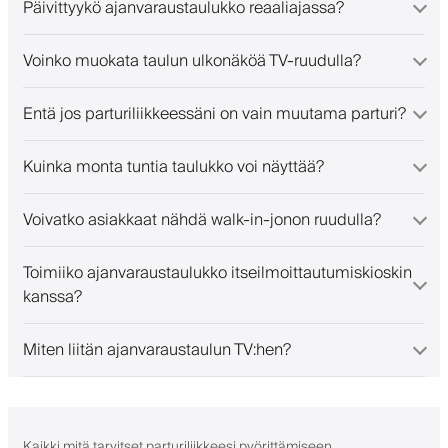
Päivittyykö ajanvaraustaulukko reaaliajassa?
Voinko muokata taulun ulkonäköä TV-ruudulla?
Entä jos parturiliikkeessäni on vain muutama parturi?
Kuinka monta tuntia taulukko voi näyttää?
Voivatko asiakkaat nähdä walk-in-jonon ruudulla?
Toimiiko ajanvaraustaulukko itseilmoittautumiskioskin
kanssa?
Miten liitän ajanvaraustaulun TV:hen?
Kaikki mitä tarvitset parturiliikkeesi pyörittämiseen