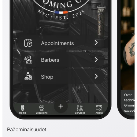
Pääominaisuudet