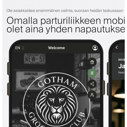
Ole asiakkaidesi ensimmäinen valinta, suoraan heidän taskussaan
Omalla parturiliikkeen mobii
olet aina yhden napautuks