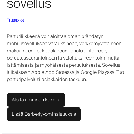
sovellus
Trustpilot
Parturiliikkeenä voit aloittaa oman brändätyn
mobiilisovelluksen varauksineen, verkkomyynteineen,
maksuineen, lookbookineen, jonotuslistoineen,
peruutusseurantoineen ja veloituksineen toimimatta
jättämisestä ja myöhäisestä peruutuksesta. Sovellus
julkaistaan Apple App Storessa ja Google Playssa. Tuo
parturipalvelusi asiakkaiden taskuun.
Aloita ilmainen kokeilu
Lisää Barberly-ominaisuuksia