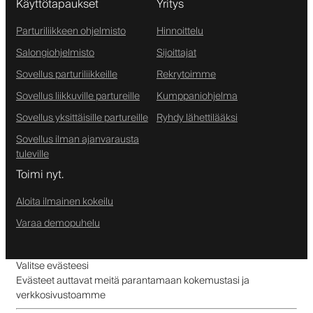
Käyttötapaukset
Yritys
Parturiliikkeen ohjelmisto
Hinnoittelu
Salongiohjelmisto
Sijoittajat
Sovellus parturiliikkeille
Rekrytoimme
Sovellus liikkuville partureille
Kumppaniohjelma
Sovellus yksittäisille partureille
Ryhdy lähettilääksi
Sovellus ilman ajanvarausta
tuleville
Toimi nyt.
Aloita ilmainen kokeilu
Varaa demopuhelu
Valitse evästeesi
Evästeet auttavat meitä parantamaan kokemustasi ja
verkkosivustoamme