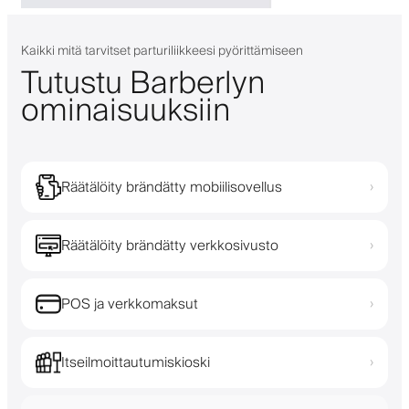
Kaikki mitä tarvitset parturiliikkeesi pyörittämiseen
Tutustu Barberlyn
ominaisuuksiin
Räätälöity brändätty mobiilisovellus
›
Räätälöity brändätty verkkosivusto
›
POS ja verkkomaksut
›
Itseilmoittautumiskioski
›