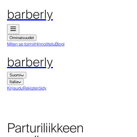
barberly
Ominaisuudet
Miten se toimii
Hinnoittelu
Blogi
barberly
Suomi
Italia
Kirjaudu
Rekisteröidy
Parturiliikkeen