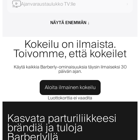
Ajanvaraustaulukko TV:lle
›
NÄYTÄ ENEMMÄN ↓
Kokeilu on ilmaista.
Toivomme, että kokeilet
Käytä kaikkia Barberly-ominaisuuksia täysin ilmaiseksi 30
päivän ajan.
Aloita ilmainen kokeilu
Luottokorttia ei vaadita
Kasvata parturiliikkeesi
brändiä ja tuloja
Barberlyllä