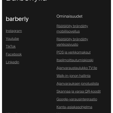
Ominaisuudet
barberly
Räätälöity brändätty
Instagram
mobiilisovellus
Youtube
Räätälöity brändätty
verkkosivusto
TikTok
POS ja verkkomaksut
Facebook
Itseilmoittautumiskioski
Linkedin
Ajanvaraustaulukko TV:lle
Walk-in-jonon hallinta
Ajanvarauksen jonotuslista
Skannaa ja varaa QR-koodit
Google-varausintegraatio
Kanta-asiakasohjelma