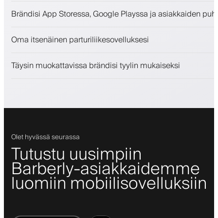
Ajanvaraukset ja jonotuslista
Brändisi App Storessa, Google Playssa ja asiakkaiden puh
Maksut, vakuusmaksu
Myy kauneudenhoitotuotteita
Oma itsenäinen parturiliikesovelluksesi
Sitouta asiakkaita kanta-asiakasohjelmalla
Push-, SMS- ja sähköposti-ilmoitukset
Täysin muokattavissa brändisi tyylin mukaiseksi
Olet hyvässä seurassa
Tutustu uusimpiin
Barberly-asiakkaidemme
luomiin mobiilisovelluksiin