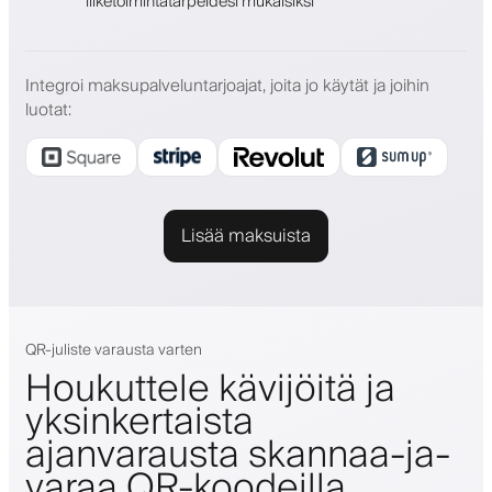
liiketoimintatarpeidesi mukaisiksi
Integroi maksupalveluntarjoajat, joita jo käytät ja joihin
luotat
:
Lisää maksuista
QR-juliste varausta varten
Houkuttele kävijöitä ja
yksinkertaista
ajanvarausta skannaa-ja-
varaa QR-koodeilla