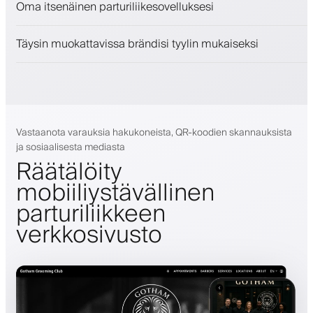
Oma itsenäinen parturiliikesovelluksesi
Sitouta asiakkaita kanta-asiakasohjelmalla
Push-, SMS- ja sähköposti-ilmoitukset
Täysin muokattavissa brändisi tyylin mukaiseksi
Vastaanota varauksia hakukoneista, QR-koodien skannauksista
ja sosiaalisesta mediasta
Räätälöity
mobiiliystävällinen
parturiliikkeen
verkkosivusto