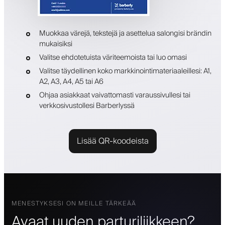
Muokkaa värejä, tekstejä ja asettelua salongisi brändin
mukaisiksi
Valitse ehdotetuista väriteemoista tai luo omasi
Valitse täydellinen koko markkinointimateriaaleillesi: A1,
A2, A3, A4, A5 tai A6
Ohjaa asiakkaat vaivattomasti varaussivullesi tai
verkkosivustollesi Barberlyssä
Lisää QR-koodeista
MENESTYKSESI ON MEILLE TÄRKEÄÄ
Avaat uuden parturiliikkeen?