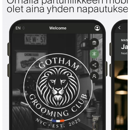
Omalla parturiliikkeen mobii
olet aina yhden napautuks