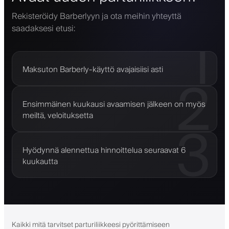
Rekisteröidy Barberlyyn ja ota meihin yhteyttä
saadaksesi etusi:
1
Maksuton Barberly-käyttö avajaisiisi asti
2
Ensimmäinen kuukausi avaamisen jälkeen on myös
meiltä, veloituksetta
3
Hyödynnä alennettua hinnoittelua seuraavat 6
kuukautta
Kaikki mitä tarvitset parturiliikkeesi pyörittämiseen