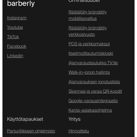
Ominaisuudet
barberly
Räätälöity brändätty
Instagram
mobiilisovellus
Youtube
Räätälöity brändätty
verkkosivusto
TikTok
POS ja verkkomaksut
Facebook
Itseilmoittautumiskioski
Linkedin
Ajanvaraustaulukko TV:lle
Walk-in-jonon hallinta
Ajanvarauksen jonotuslista
Skannaa ja varaa QR-koodit
Google-varausintegraatio
Kanta-asiakasohjelma
Käyttötapaukset
Yritys
Parturiliikkeen ohjelmisto
Hinnoittelu