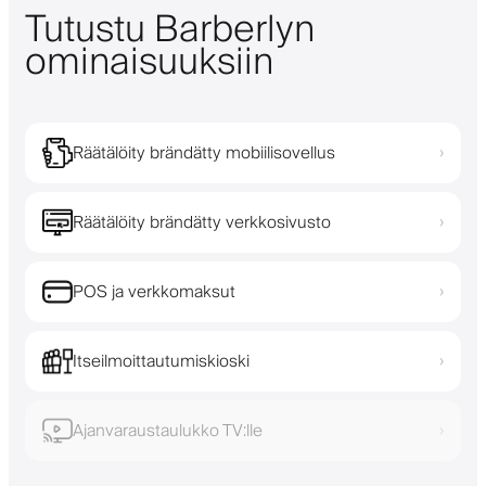
Tutustu Barberlyn
ominaisuuksiin
Räätälöity brändätty mobiilisovellus
›
Räätälöity brändätty verkkosivusto
›
POS ja verkkomaksut
›
Itseilmoittautumiskioski
›
Ajanvaraustaulukko TV:lle
›