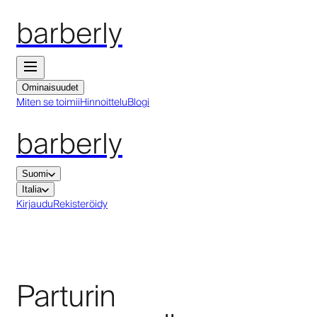
barberly
Ominaisuudet
Miten se toimii
Hinnoittelu
Blogi
barberly
Suomi
Italia
Kirjaudu
Rekisteröidy
Parturin