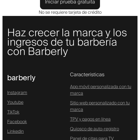
Iniciar prueba gratuita
No se requiere tarjeta de crédito
Haz crecer la marca y los
ingresos de tu barbería
con Barberly
Características
barberly
App móvil personalizada con tu
Instagram
marca
Youtube
Sitio web personalizado con tu
marca
TikTok
TPV y pagos en línea
Facebook
Quiosco de auto-registro
Linkedin
Panel de citas para TV