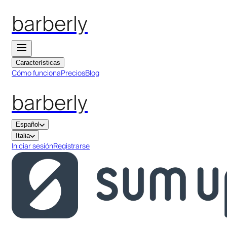
barberly
Características
Cómo funciona
Precios
Blog
barberly
Español
Italia
Iniciar sesión
Registrarse