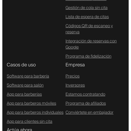
Gestión de cola sin cita
Lista de espera de citas
Códigos QR de escaneo y
reserva
Integración de reservas con
Google
Programa de fidelización
Casos de uso
Empresa
Software para barbería
Precios
Software para salón
Inversores
App para barberías
Estamos contratando
App para barberos móviles
Programa de afiliados
App para barberos individuales
Conviértete en embajador
App para clientes sin cita
Actúa ahora