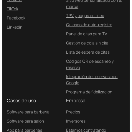
Sitio web personalizado con tu
marca
TikTok
TPV y pagos en línea
Facebook
Quiosco de auto-registro
Linkedin
Panel de citas para TV
Gestión de cola sin cita
Lista de espera de citas
Códigos QR de escaneo y
reserva
Integración de reservas con
Google
Programa de fidelización
Casos de uso
Empresa
Software para barbería
Precios
Software para salón
Inversores
App para barberías
Estamos contratando