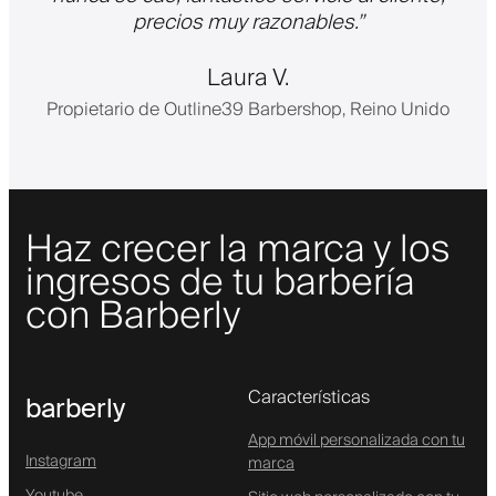
precios muy razonables.
”
Laura V.
Propietario de Outline39 Barbershop, Reino Unido
Haz crecer la marca y los
ingresos de tu barbería
con Barberly
Características
barberly
App móvil personalizada con tu
Instagram
marca
Youtube