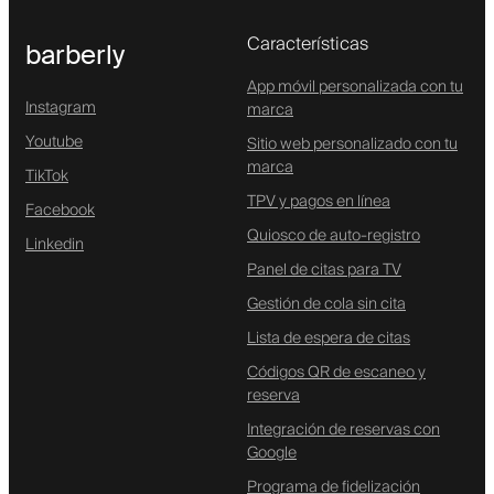
Características
barberly
App móvil personalizada con tu
Instagram
marca
Youtube
Sitio web personalizado con tu
marca
TikTok
TPV y pagos en línea
Facebook
Quiosco de auto-registro
Linkedin
Panel de citas para TV
Gestión de cola sin cita
Lista de espera de citas
Códigos QR de escaneo y
reserva
Integración de reservas con
Google
Programa de fidelización