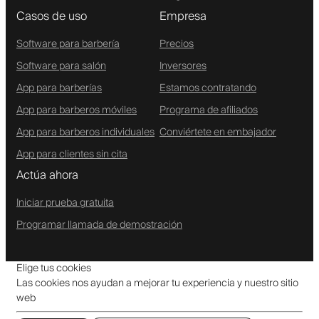
Casos de uso
Empresa
Software para barbería
Precios
Software para salón
Inversores
App para barberías
Estamos contratando
App para barberos móviles
Programa de afiliados
App para barberos individuales
Conviértete en embajador
App para clientes sin cita
Actúa ahora
Iniciar prueba gratuita
Programar llamada de demostración
Elige tus cookies
Las cookies nos ayudan a mejorar tu experiencia y nuestro sitio
web