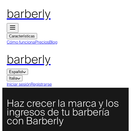
barberly
Características
Cómo funciona
Precios
Blog
barberly
Español
Italia
Iniciar sesión
Registrarse
Haz crecer la marca y los
ingresos de tu barbería
con Barberly