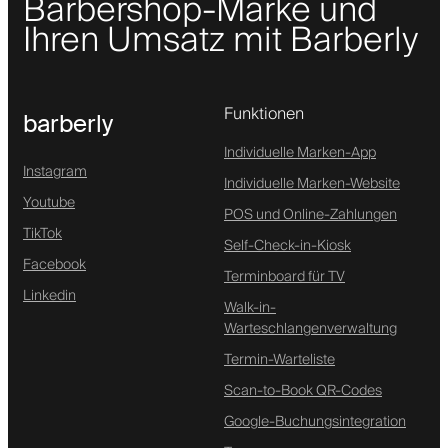
Barbershop-Marke und
Ihren Umsatz mit Barberly
Funktionen
barberly
Individuelle Marken-App
Instagram
Individuelle Marken-Website
Youtube
POS und Online-Zahlungen
TikTok
Self-Check-in-Kiosk
Facebook
Terminboard für TV
Linkedin
Walk-in-
Warteschlangenverwaltung
Termin-Warteliste
Scan-to-Book QR-Codes
Google-Buchungsintegration