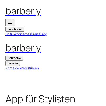
barberly
Funktionen
So funktioniert es
Preise
Blog
barberly
Deutsch
Italien
Anmelden
Registrieren
App für Stylisten