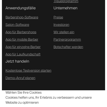
Treueprogramm
Anwendungsfälle
Unternehmen
Barbershop-Software
Preise
Salon-Software
Investoren
App für Barbershops
Wir stellen ein
App für mobile Barber
Partnerprogramm
App für einzelne Barber
Botschafter werden
App für Laufkundschaft
Jetzt handeln
Kostenlose Testversion starten
Demo-Anruf planen
Wählen Sie Ihre Cookies
Cookies helfen uns, Ihr Erlebnis zu verbessern und unsere
Website zu optimieren