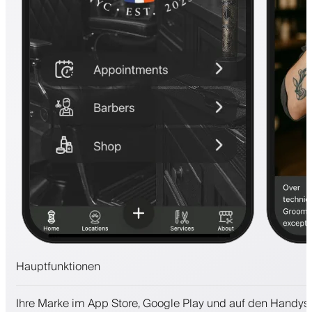
Hauptfunktionen
Termine und Warteliste
Ihre Marke im App Store, Google Play und auf den Handys
Zahlungen, Kaution