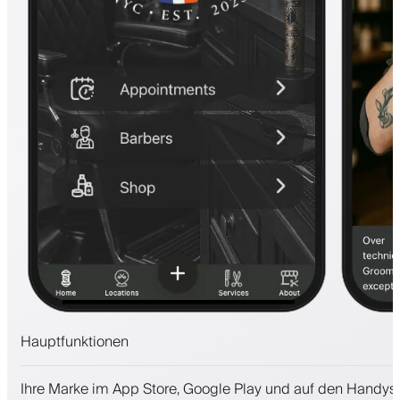
Hauptfunktionen
Termine und Warteliste
Ihre Marke im App Store, Google Play und auf den Handys
Zahlungen, Kaution