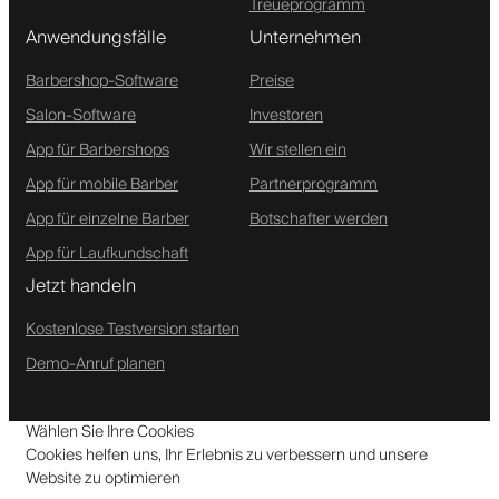
Treueprogramm
Anwendungsfälle
Unternehmen
Barbershop-Software
Preise
Salon-Software
Investoren
App für Barbershops
Wir stellen ein
App für mobile Barber
Partnerprogramm
App für einzelne Barber
Botschafter werden
App für Laufkundschaft
Jetzt handeln
Kostenlose Testversion starten
Demo-Anruf planen
Wählen Sie Ihre Cookies
Cookies helfen uns, Ihr Erlebnis zu verbessern und unsere
Website zu optimieren