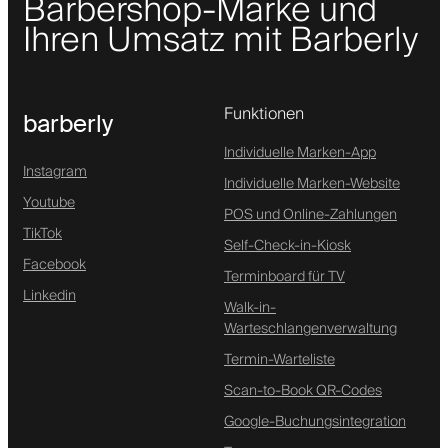
Barbershop-Marke und
Ihren Umsatz mit Barberly
Funktionen
barberly
Individuelle Marken-App
Instagram
Individuelle Marken-Website
Youtube
POS und Online-Zahlungen
TikTok
Self-Check-in-Kiosk
Facebook
Terminboard für TV
Linkedin
Walk-in-
Warteschlangenverwaltung
Termin-Warteliste
Scan-to-Book QR-Codes
Google-Buchungsintegration