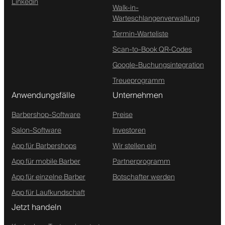
Linkedin
Walk-in-
Warteschlangenverwaltung
Termin-Warteliste
Scan-to-Book QR-Codes
Google-Buchungsintegration
Treueprogramm
Anwendungsfälle
Unternehmen
Barbershop-Software
Preise
Salon-Software
Investoren
App für Barbershops
Wir stellen ein
App für mobile Barber
Partnerprogramm
App für einzelne Barber
Botschafter werden
App für Laufkundschaft
Jetzt handeln