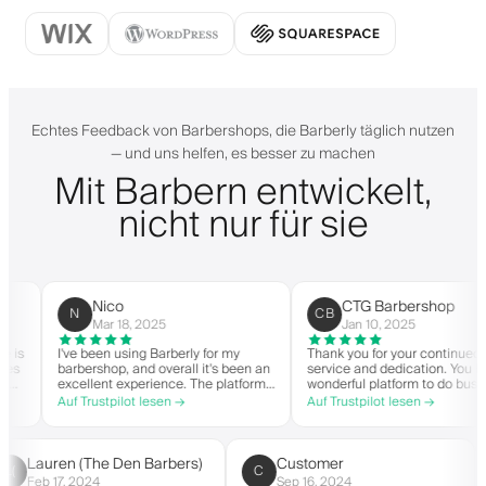
Echtes Feedback von Barbershops, die Barberly täglich nutzen
— und uns helfen, es besser zu machen
Mit Barbern entwickelt,
nicht nur für sie
Nico
CTG Barbershop
N
CB
Mar 18, 2025
Jan 10, 2025
I've been using Barberly for my
Thank you for your continued
barbershop, and overall it's been an
service and dedication. You have 
excellent experience. The platform
wonderful platform to do business
is easy to use, reliable, and has
with good spirit. Thank you from
Auf Trustpilot lesen →
Auf Trustpilot lesen →
streamlined my booking process.
CTG Barbershop.
Anytime I've had questions, they've
been quick to respond and very
helpful.
Lauren (The Den Barbers)
Customer
L(
C
Feb 17, 2024
Sep 16, 2024