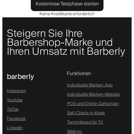
Kostenlose Testphase starten
Keine Kreditkarte erforderlich
Steigern Sie Ihre
Barbershop-Marke und
Ihren Umsatz mit Barberly
Funktionen
barberly
Individuelle Marken-App
Instagram
Individuelle Marken-Website
Youtube
POS und Online-Zahlungen
TikTok
Self-Check-in-Kiosk
Facebook
Terminboard für TV
Linkedin
Walk-in-