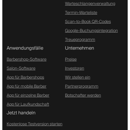
Warteschlangenverwaltung
Termin-Warteliste
Scan-to-Book QR-Codes
Google-Buchungsintegration
Treueprogramm
Anwendungsfälle
Unternehmen
Barbershop-Software
Preise
Salon-Software
Investoren
App für Barbershops
Wir stellen ein
App für mobile Barber
Partnerprogramm
App für einzelne Barber
Botschafter werden
App für Laufkundschaft
Jetzt handeln
Kostenlose Testversion starten