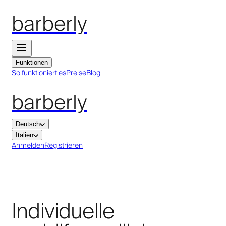
barberly
Funktionen
So funktioniert es
Preise
Blog
barberly
Deutsch
Italien
Anmelden
Registrieren
Individuelle