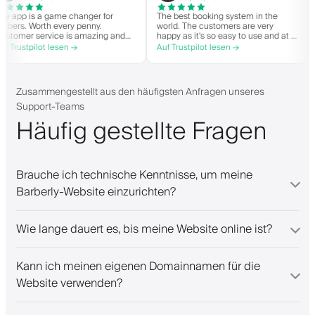
The app is a game changer for
The best booking system in the
barbers. Worth every penny.
world. The customers are very
Customer service is amazing and
happy as it's so easy to use and at a
helps with everything or whatever
great price. Plus, you get your own
Auf Trustpilot lesen →
Auf Trustpilot lesen →
they need. Definitely recommend.
personalised app, which is good for
both Android and iOS. Love Barberly
and their staff. Great bunch of
people offering a great booking
Zusammengestellt aus den häufigsten Anfragen unseres
system.
Support-Teams
Häufig gestellte Fragen
Brauche ich technische Kenntnisse, um meine
Barberly-Website einzurichten?
Wie lange dauert es, bis meine Website online ist?
Kann ich meinen eigenen Domainnamen für die
Website verwenden?