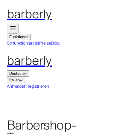
barberly
Funktionen
So funktioniert es
Preise
Blog
barberly
Deutsch
Italien
Anmelden
Registrieren
Barbershop-