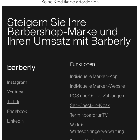
Keine Kreditkarte erforderlich
Steigern Sie Ihre
Barbershop-Marke und
Ihren Umsatz mit Barberly
Funktionen
barberly
Individuelle Marken-App
Instagram
Individuelle Marken-Website
Youtube
POS und Online-Zahlungen
TikTok
Self-Check-in-Kiosk
Facebook
Terminboard für TV
Linkedin
Walk-in-
Warteschlangenverwaltung