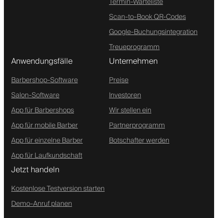
Termin-Warteliste
Scan-to-Book QR-Codes
Google-Buchungsintegration
Treueprogramm
Anwendungsfälle
Unternehmen
Barbershop-Software
Preise
Salon-Software
Investoren
App für Barbershops
Wir stellen ein
App für mobile Barber
Partnerprogramm
App für einzelne Barber
Botschafter werden
App für Laufkundschaft
Jetzt handeln
Kostenlose Testversion starten
Demo-Anruf planen