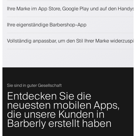
Termine und Warteliste
Ihre Marke im App Store, Google Play und auf den Handys
Zahlungen, Kaution
Kosmetikprodukte verkaufen
Ihre eigenständige Barbershop-App
Binden Sie Kunden mit einem Treueprogramm
Push-, SMS- und E-Mail-Benachrichtigungen
Vollständig anpassbar, um den Stil Ihrer Marke widerzuspi
Sie sind in guter Gesellschaft
Entdecken Sie die
neuesten mobilen Apps,
die unsere Kunden in
Barberly erstellt haben