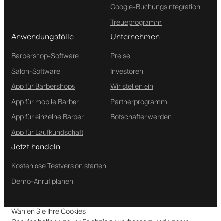
Google-Buchungsintegration
Treueprogramm
Anwendungsfälle
Unternehmen
Barbershop-Software
Preise
Salon-Software
Investoren
App für Barbershops
Wir stellen ein
App für mobile Barber
Partnerprogramm
App für einzelne Barber
Botschafter werden
App für Laufkundschaft
Jetzt handeln
Kostenlose Testversion starten
Demo-Anruf planen
Wählen Sie Ihre Cookies