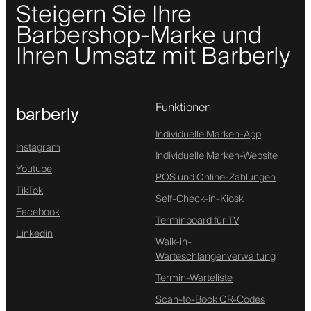
Steigern Sie Ihre
Barbershop-Marke und
Ihren Umsatz mit Barberly
Funktionen
barberly
Individuelle Marken-App
Instagram
Individuelle Marken-Website
Youtube
POS und Online-Zahlungen
TikTok
Self-Check-in-Kiosk
Facebook
Terminboard für TV
Linkedin
Walk-in-
Warteschlangenverwaltung
Termin-Warteliste
Scan-to-Book QR-Codes