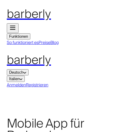
barberly
Funktionen
So funktioniert es
Preise
Blog
barberly
Deutsch
Italien
Anmelden
Registrieren
Mobile App für