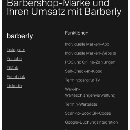
Barbershop-Marke und
Ihren Umsatz mit Barberly
Funktionen
barberly
Individuelle Marken-App
Instagram
Individuelle Marken-Website
Youtube
POS und Online-Zahlungen
TikTok
Self-Check-in-Kiosk
Facebook
Terminboard für TV
Linkedin
Walk-in-
Warteschlangenverwaltung
Termin-Warteliste
Scan-to-Book QR-Codes
Google-Buchungsintegration