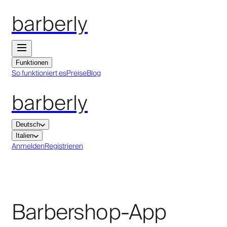
barberly
Funktionen
So funktioniert es
Preise
Blog
barberly
Deutsch
Italien
Anmelden
Registrieren
Barbershop-App