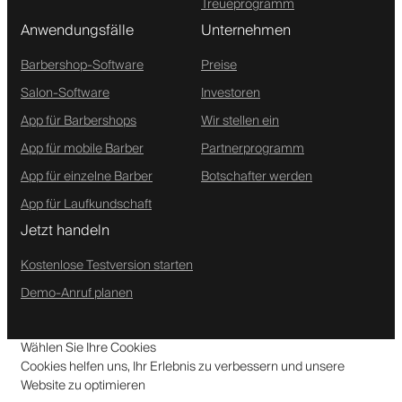
Treueprogramm
Anwendungsfälle
Unternehmen
Barbershop-Software
Preise
Salon-Software
Investoren
App für Barbershops
Wir stellen ein
App für mobile Barber
Partnerprogramm
App für einzelne Barber
Botschafter werden
App für Laufkundschaft
Jetzt handeln
Kostenlose Testversion starten
Demo-Anruf planen
Wählen Sie Ihre Cookies
Cookies helfen uns, Ihr Erlebnis zu verbessern und unsere
Website zu optimieren