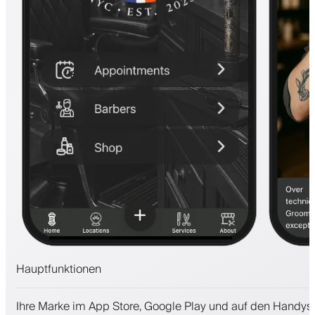
Hauptfunktionen
Termine und Warteliste
Ihre Marke im App Store, Google Play und auf den Handys
Zahlungen, Kaution